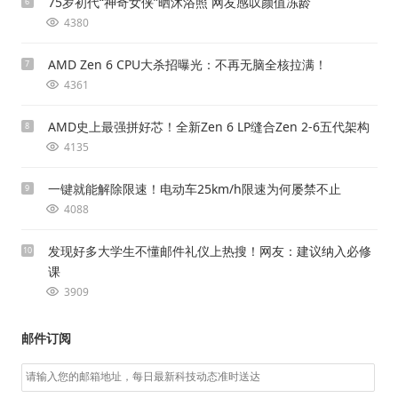
75岁初代“神奇女侠”晒沐浴照 网友感叹颜值冻龄
6
4380
AMD Zen 6 CPU大杀招曝光：不再无脑全核拉满！
7
4361
AMD史上最强拼好芯！全新Zen 6 LP缝合Zen 2-6五代架构
8
4135
一键就能解除限速！电动车25km/h限速为何屡禁不止
9
4088
发现好多大学生不懂邮件礼仪上热搜！网友：建议纳入必修
10
课
3909
邮件订阅