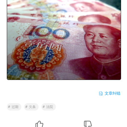
文章纠错
#
过期
#
欠条
#
法院