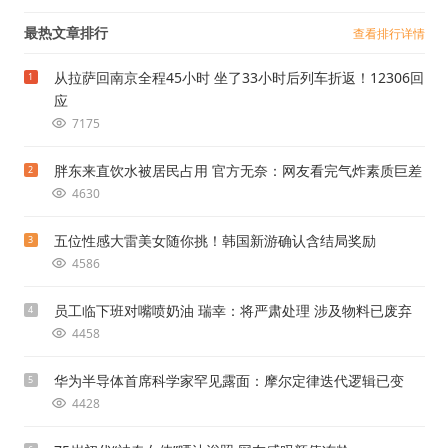
最热文章排行
查看排行详情
从拉萨回南京全程45小时 坐了33小时后列车折返！12306回
1
应
7175
胖东来直饮水被居民占用 官方无奈：网友看完气炸素质巨差
2
4630
五位性感大雷美女随你挑！韩国新游确认含结局奖励
3
4586
员工临下班对嘴喷奶油 瑞幸：将严肃处理 涉及物料已废弃
4
4458
华为半导体首席科学家罕见露面：摩尔定律迭代逻辑已变
5
4428