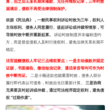
算，但之后王某长期未催款、无任何维权记录，三年时效
届满后，债权不再受法律强制保护。
依据《民法典》，一般民事权利诉讼时效为三年，权利人
主张权利、债务人同意履行、提起诉讼或仲裁等情形，可
导致时效中断并重新起算。
诉讼时效制度并非偏袒违约
方，而是督促债权人及时行使权利，避免法律关系长期不
稳定。
法官提醒债权人牢记三点维权要点：一是主动催款并固定
证据，书面催告、微信短信记录、通话录音等均可作为时
效中断凭证。
二是小额还款也能重置时效，债务人部分
履行即代表认可债务，时效自当日重新计算。
三是协商
无果要及时起诉或仲裁，通过司法程序固定权利，避免债
权 “过期作废”。