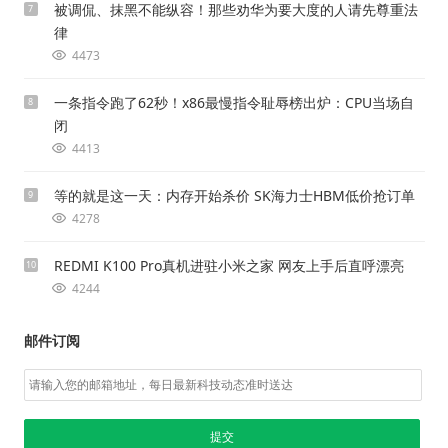
被调侃、抹黑不能纵容！那些劝华为要大度的人请先尊重法
7
律
4473
一条指令跑了62秒！x86最慢指令耻辱榜出炉：CPU当场自
8
闭
4413
等的就是这一天：内存开始杀价 SK海力士HBM低价抢订单
9
4278
REDMI K100 Pro真机进驻小米之家 网友上手后直呼漂亮
10
4244
邮件订阅