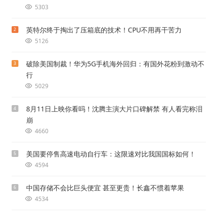
5303
英特尔终于掏出了压箱底的技术！CPU不用再干苦力
2
5126
破除美国制裁！华为5G手机海外回归：有国外花粉到激动不
3
行
5029
8月11日上映你看吗！沈腾主演大片口碑解禁 有人看完称泪
4
崩
4660
美国要停售高速电动自行车：这限速对比我国国标如何！
5
4594
中国存储不会比巨头便宜 甚至更贵！长鑫不惯着苹果
6
4534