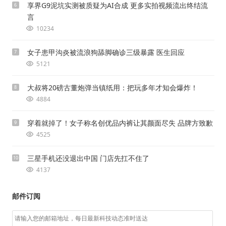
享界G9泥坑实测被质疑为AI合成 更多实拍视频流出终结流
6
言
10234
女子患甲沟炎被流浪狗舔脚确诊三级暴露 医生回应
7
5121
大叔将20磅古董炮弹当镇纸用：把玩多年才知会爆炸！
8
4884
穿着就掉了！女子称名创优品内裤让其颜面尽失 品牌方致歉
9
4525
三星手机还没退出中国 门店先扛不住了
10
4137
邮件订阅