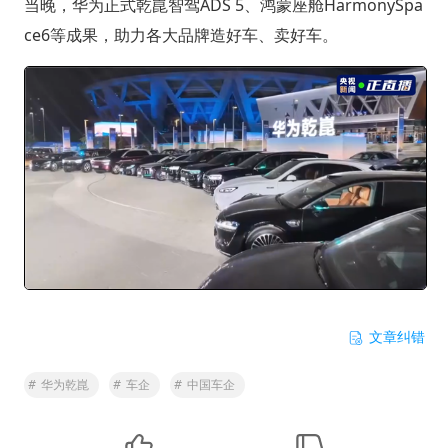
当晚，华为正式乾崑智驾ADS 5、鸿蒙座舱HarmonySpa
ce6等成果，助力各大品牌造好车、卖好车。
文章纠错
#
华为乾崑
#
车企
#
中国车企