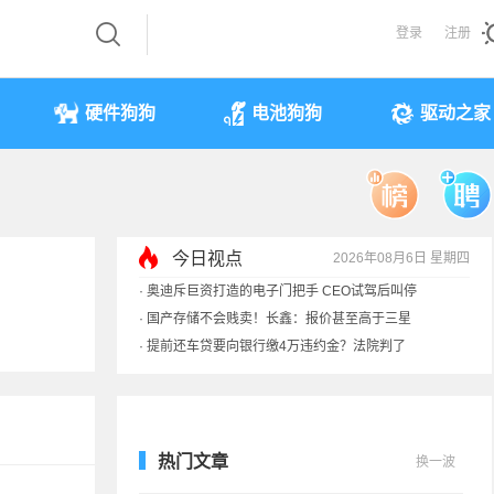
登录
注册
硬件狗狗
电池狗狗
驱动之家
今日视点
2026年08月6日 星期四
·
余承东回应发布会口误：起售价不是2499
·
奥迪斥巨资打造的电子门把手 CEO试驾后叫停
·
国产存储不会贱卖！长鑫：报价甚至高于三星
·
提前还车贷要向银行缴4万违约金？法院判了
热门文章
换一波