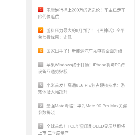
1
电摩逆行撞上200万的迈凯伦！车主已走车
险代位追偿
2
游科压力最大的8月到了！《黑神话》全平
台七折优惠：史低
3
国家出手了！新能源汽车充电将全面升级
4
苹果Windows终于打通！iPhone将与PC跨
设备互通剪贴板
5
小米首发！高通8E6 Pro独占硬核技术：游
戏体验大幅跃升
6
最强Mate降临！华为Mate 90 Pro Max关键
参数揭晓
7
全球首款！TCL华星印刷OLED显示器即将
上市 三季度量产