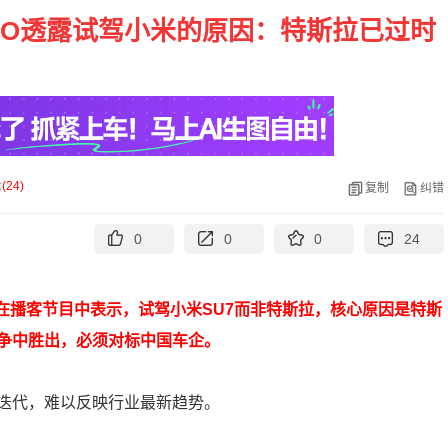
EO透露试驾小米的原因：特斯拉已过时
论
(
24
)
复制
纠错
0
0
0
24
在播客节目中表示，试驾小米SU7而非特斯拉，核心原因是特斯
争中胜出，必须对标中国车企。
迭代，难以反映行业最新趋势。