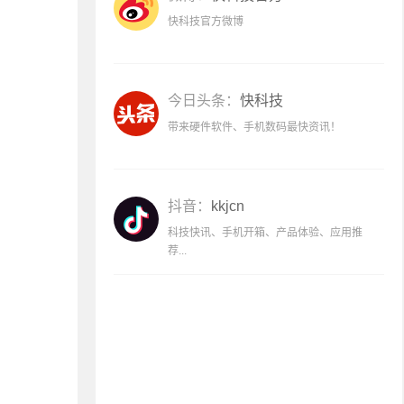
快科技官方微博
今日头条：
快科技
带来硬件软件、手机数码最快资讯！
抖音：
kkjcn
科技快讯、手机开箱、产品体验、应用推
荐...