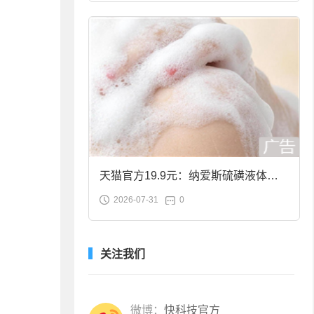
天猫官方19.9元：纳爱斯硫磺液体香
2026-07-31
0
皂2斤大促
关注我们
微博：
快科技官方