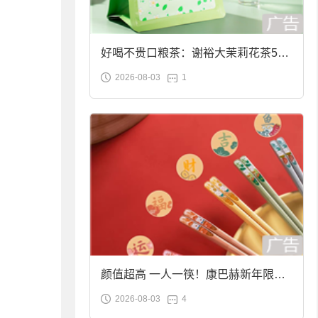
好喝不贵口粮茶：谢裕大茉莉花茶50g
2026-08-03
1
袋装9.9元到手
颜值超高 一人一筷！康巴赫新年限定
2026-08-03
4
合金筷子大促：19.9元