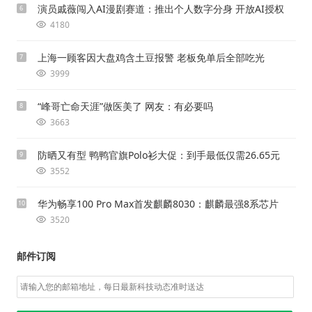
演员戚薇闯入AI漫剧赛道：推出个人数字分身 开放AI授权
6
4180
上海一顾客因大盘鸡含土豆报警 老板免单后全部吃光
7
3999
“峰哥亡命天涯”做医美了 网友：有必要吗
8
3663
防晒又有型 鸭鸭官旗Polo衫大促：到手最低仅需26.65元
9
3552
华为畅享100 Pro Max首发麒麟8030：麒麟最强8系芯片
10
3520
邮件订阅