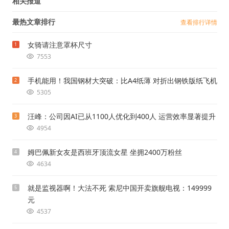
相关报道
最热文章排行
查看排行详情
女骑请注意罩杯尺寸
1
7553
手机能用！我国钢材大突破：比A4纸薄 对折出钢铁版纸飞机
2
5305
汪峰：公司因AI已从1100人优化到400人 运营效率显著提升
3
4954
姆巴佩新女友是西班牙顶流女星 坐拥2400万粉丝
4
4634
就是监视器啊！大法不死 索尼中国开卖旗舰电视：149999
5
元
4537