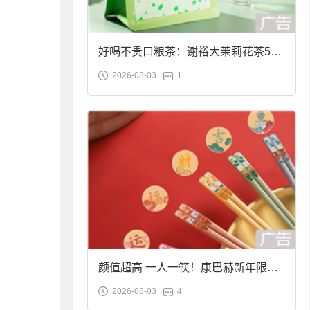
好喝不贵口粮茶：谢裕大茉莉花茶50g
2026-08-03
1
袋装9.9元到手
颜值超高 一人一筷！康巴赫新年限定
2026-08-03
4
合金筷子大促：19.9元