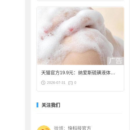
天猫官方19.9元：纳爱斯硫磺液体香
2026-07-31
0
皂2斤大促
关注我们
微博：
快科技官方