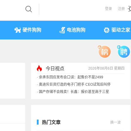
登录
注册
硬件狗狗
电池狗狗
驱动之家
今日视点
2026年08月6日 星期四
·
余承东回应发布会口误：起售价不是2499
·
奥迪斥巨资打造的电子门把手 CEO试驾后叫停
·
国产存储不会贱卖！长鑫：报价甚至高于三星
·
提前还车贷要向银行缴4万违约金？法院判了
热门文章
换一波