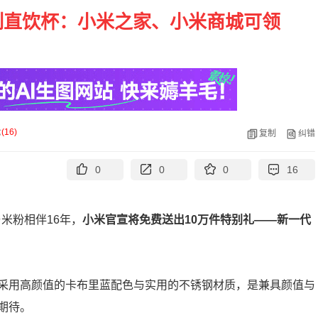
定制直饮杯：小米之家、小米商城可领
论
(
16
)
复制
纠错
0
0
0
16
与米粉相伴16年，
小米官宣将免费送出10万件特别礼——新一代
，采用高颜值的卡布里蓝配色与实用的不锈钢材质，是兼具颜值与
期待。