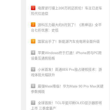
1
电摩逆行撞上200万的迈凯伦！车主已走车
险代位追偿
2
游科压力最大的8月到了！《黑神话》全平
台七折优惠：史低
3
国家出手了！新能源汽车充电将全面升级
4
苹果Windows终于打通！iPhone将与PC跨
设备互通剪贴板
5
小米首发！高通8E6 Pro独占硬核技术：游
戏体验大幅跃升
6
最强Mate降临！华为Mate 90 Pro Max关键
参数揭晓
7
全球首款！TCL华星印刷OLED显示器即将
上市 三季度量产