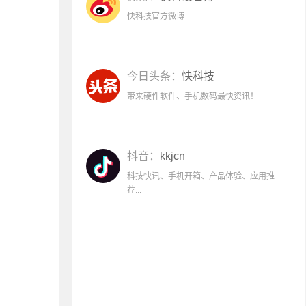
快科技官方微博
今日头条：
快科技
带来硬件软件、手机数码最快资讯！
抖音：
kkjcn
科技快讯、手机开箱、产品体验、应用推
荐...