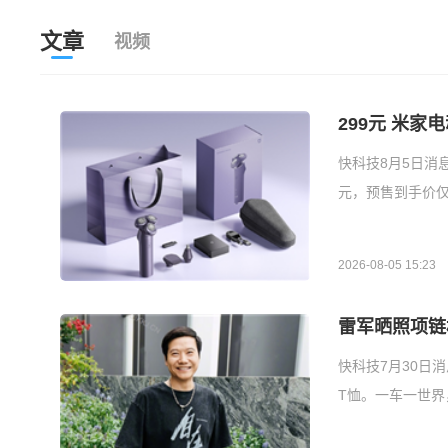
文章
视频
299元 米
快科技8月5日消
元，预售到手价仅
2026-08-05 15:23
雷军晒照项链
快科技7月30日
T恤。一车一世界