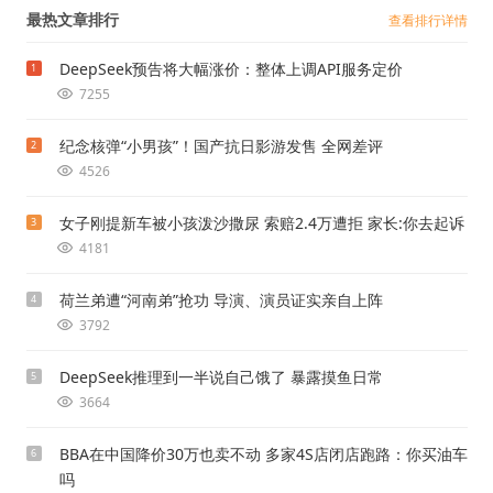
最热文章排行
查看排行详情
DeepSeek预告将大幅涨价：整体上调API服务定价
1
7255
纪念核弹“小男孩”！国产抗日影游发售 全网差评
2
4526
女子刚提新车被小孩泼沙撒尿 索赔2.4万遭拒 家长:你去起诉
3
4181
荷兰弟遭“河南弟”抢功 导演、演员证实亲自上阵
4
3792
DeepSeek推理到一半说自己饿了 暴露摸鱼日常
5
3664
BBA在中国降价30万也卖不动 多家4S店闭店跑路：你买油车
6
吗