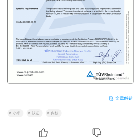
文章纠错
#
小米
#
认证
#
内核