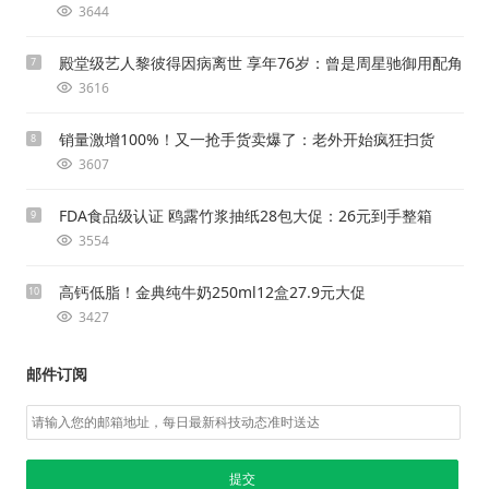
3644
殿堂级艺人黎彼得因病离世 享年76岁：曾是周星驰御用配角
7
3616
销量激增100%！又一抢手货卖爆了：老外开始疯狂扫货
8
3607
FDA食品级认证 鸥露竹浆抽纸28包大促：26元到手整箱
9
3554
高钙低脂！金典纯牛奶250ml12盒27.9元大促
10
3427
邮件订阅