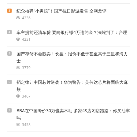
纪念核弹“小男孩”！国产抗日影游发售 全网差评
3
4236
车主提前还清车贷 要向银行缴4万违约金？法院判了：合理
4
4231
国产存储不会贱卖！长鑫：报价不低于甚至高于三星和海力
5
士
3779
韬定律让中国芯片逆袭！华为警告：英伟达芯片将面临大麻
6
烦
3467
BBA在中国降价30万也卖不动 多家4S店闭店跑路：你买油车
7
吗
3458