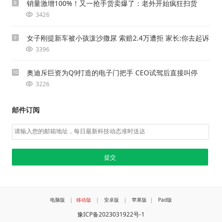
销量激增100%！又一抢手货卖爆了：老外开始疯狂扫货
8
3426
女子刚提新车被小孩泼沙撒尿 索赔2.4万遭拒 家长:你去起诉
9
3396
奥迪斥巨资为Q9打造的电子门把手 CEO试驾后直接叫停
10
3226
邮件订阅
电脑版
|
移动版
|
安卓版
|
苹果版
|
Pad版
豫ICP备2023031922号-1