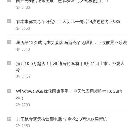
国产光刻机迎来突破：已获验证 可大规模使用了！
5
3480
有本事你去考个研究生！因女儿一句话44岁爸爸考上985
6
3050
星舰第13次试飞成功溅落 马斯克罕见唱衰：回收前景不乐观
7
3010
预计10.5万起售！比亚迪海豹06将于8月11日上市：外观大
8
变
2950
Windows 8GB优化困难重重：单天气应用就吃掉1.6GB内
9
存！
2700
儿子绝食两天抗议砸电脑 父亲花2.3万道歉买新机
10
2650