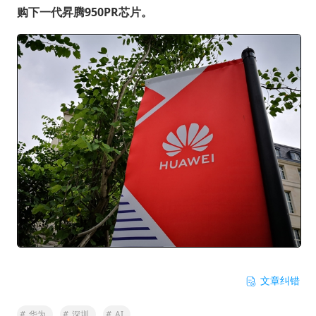
购下一代昇腾950PR芯片。
文章纠错
#
华为
#
深圳
#
AI