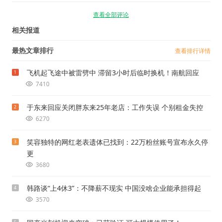
查看全部评论
相关报道
最热文章排行
查看排行详情
飞机起飞途中被雷劈中 滞留3小时后临时换机！南航回应
1
7410
于东来回应关闭胖东来25年老店：工作失误 个别租金失控
2
6270
笑容独特的网红老表遗体已找到：22万粉丝账号宣布永久停
3
更
3680
韩路谈“上4休3”：不降薪不现实 中国没啥企业能承担得起
4
3570