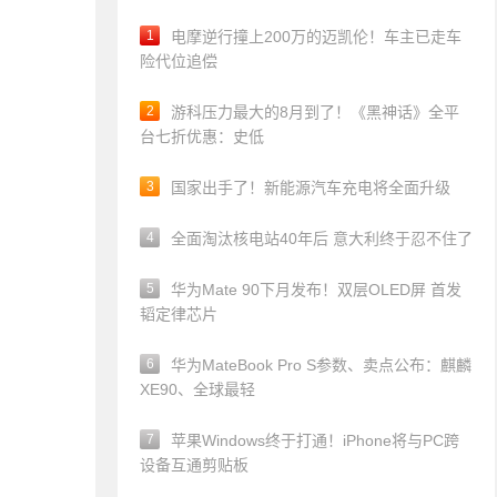
1
电摩逆行撞上200万的迈凯伦！车主已走车
险代位追偿
2
游科压力最大的8月到了！《黑神话》全平
台七折优惠：史低
3
国家出手了！新能源汽车充电将全面升级
4
全面淘汰核电站40年后 意大利终于忍不住了
5
华为Mate 90下月发布！双层OLED屏 首发
韬定律芯片
6
华为MateBook Pro S参数、卖点公布：麒麟
XE90、全球最轻
7
苹果Windows终于打通！iPhone将与PC跨
设备互通剪贴板