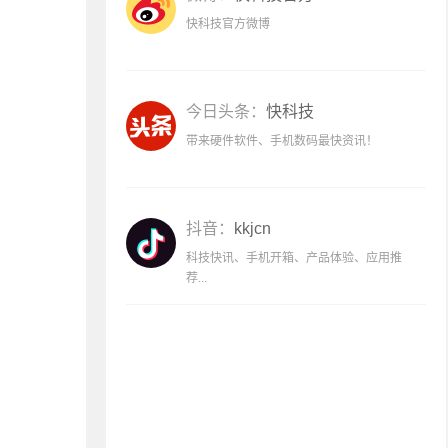
快科技官方微博
今日头条：
快科技
带来硬件软件、手机数码最快资讯！
抖音：
kkjcn
科技快讯、手机开箱、产品体验、应用推
荐...