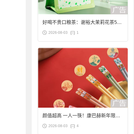
好喝不贵口粮茶：谢裕大茉莉花茶50g
2026-08-03
1
袋装9.9元到手
颜值超高 一人一筷！康巴赫新年限定
2026-08-03
4
合金筷子大促：19.9元