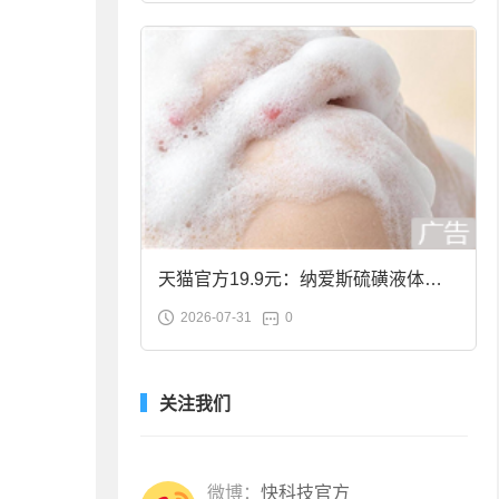
天猫官方19.9元：纳爱斯硫磺液体香
2026-07-31
0
皂2斤大促
关注我们
微博：
快科技官方