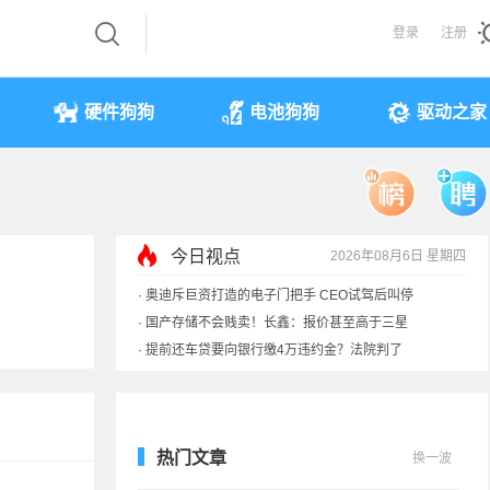
登录
注册
硬件狗狗
电池狗狗
驱动之家
今日视点
2026年08月6日 星期四
·
提前还车贷要向银行缴4万违约金？法院判了
·
余承东回应发布会口误：起售价不是2499
·
奥迪斥巨资打造的电子门把手 CEO试驾后叫停
·
国产存储不会贱卖！长鑫：报价甚至高于三星
热门文章
换一波