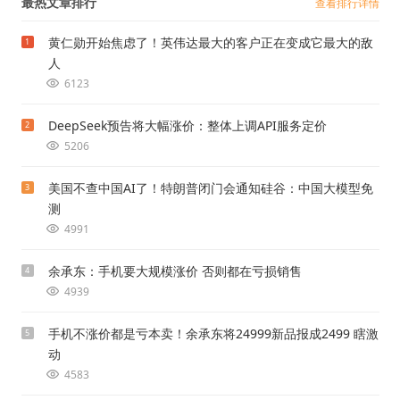
最热文章排行
查看排行详情
黄仁勋开始焦虑了！英伟达最大的客户正在变成它最大的敌
1
人
6123
DeepSeek预告将大幅涨价：整体上调API服务定价
2
5206
美国不查中国AI了！特朗普闭门会通知硅谷：中国大模型免
3
测
4991
余承东：手机要大规模涨价 否则都在亏损销售
4
4939
手机不涨价都是亏本卖！余承东将24999新品报成2499 瞎激
5
动
4583