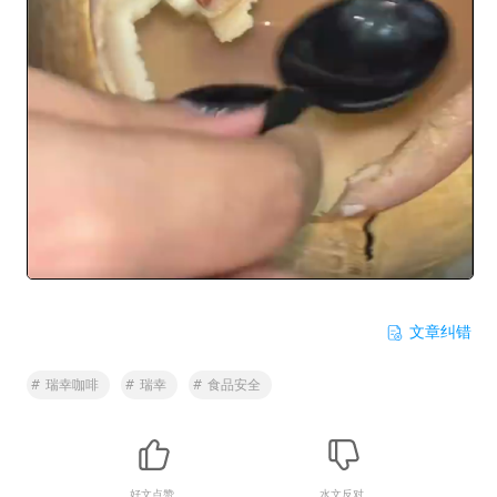
文章纠错
#
瑞幸咖啡
#
瑞幸
#
食品安全
好文点赞
水文反对