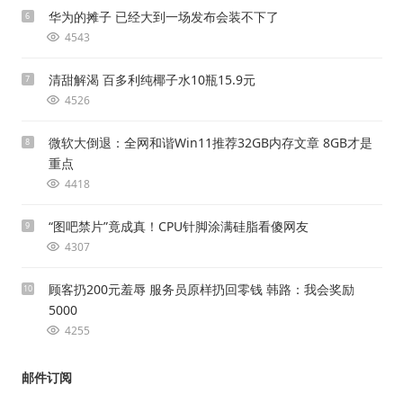
华为的摊子 已经大到一场发布会装不下了
6
4543
清甜解渴 百多利纯椰子水10瓶15.9元
7
4526
微软大倒退：全网和谐Win11推荐32GB内存文章 8GB才是
8
重点
4418
“图吧禁片”竟成真！CPU针脚涂满硅脂看傻网友
9
4307
顾客扔200元羞辱 服务员原样扔回零钱 韩路：我会奖励
10
5000
4255
邮件订阅