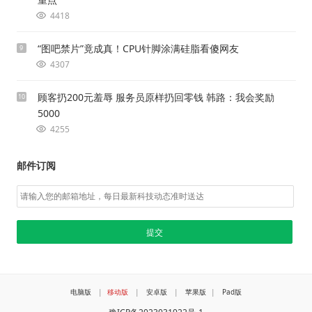
4418
“图吧禁片”竟成真！CPU针脚涂满硅脂看傻网友
9
4307
顾客扔200元羞辱 服务员原样扔回零钱 韩路：我会奖励
10
5000
4255
邮件订阅
电脑版
|
移动版
|
安卓版
|
苹果版
|
Pad版