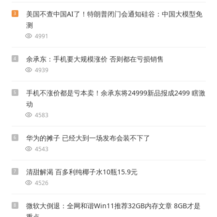
美国不查中国AI了！特朗普闭门会通知硅谷：中国大模型免
3
测
4991
余承东：手机要大规模涨价 否则都在亏损销售
4
4939
手机不涨价都是亏本卖！余承东将24999新品报成2499 瞎激
5
动
4583
华为的摊子 已经大到一场发布会装不下了
6
4543
清甜解渴 百多利纯椰子水10瓶15.9元
7
4526
微软大倒退：全网和谐Win11推荐32GB内存文章 8GB才是
8
重点