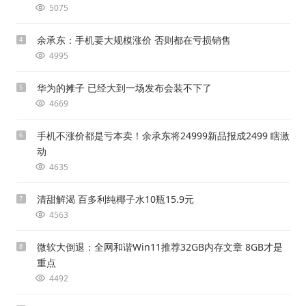
5075
余承东：手机要大规模涨价 否则都在亏损销售
4
4995
华为的摊子 已经大到一场发布会装不下了
5
4669
手机不涨价都是亏本卖！余承东将24999新品报成2499 瞎激
6
动
4635
清甜解渴 百多利纯椰子水10瓶15.9元
7
4563
微软大倒退：全网和谐Win11推荐32GB内存文章 8GB才是
8
重点
4492