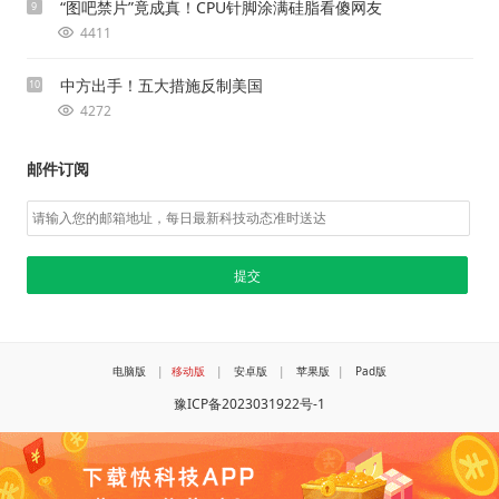
“图吧禁片”竟成真！CPU针脚涂满硅脂看傻网友
9
4411
中方出手！五大措施反制美国
10
4272
邮件订阅
电脑版
|
移动版
|
安卓版
|
苹果版
|
Pad版
豫ICP备2023031922号-1