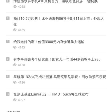
海信墨水屏手机A10真机首秀！磁吸彩色背屏 一键切换
5
4268
预计10.5万起售！比亚迪海豹06将于8月11日上市：外观大
6
变
4185
给我送好的啊！价值3300元内存惨遭暴力运输
7
4145
有本事你去考个研究生！因女儿一句话44岁爸爸考上985
8
4138
星舰第13次试飞成功溅落 马斯克罕见唱衰：回收前景不乐观
9
4136
复刻诺基亚Lumia设计！HMD Touch将全球发布
10
4097