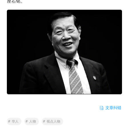
座右铭。
文章纠错
#
华人
#
人物
#
视点人物