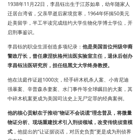
1938年11月22日，李昌钰出生于江苏如皋，幼年随家人
迁居台湾省，父亲早逝后家境贫寒，1964年怀揣50美元
赴美留学，半工半读完成纽约大学生物化学博士学位，开
启刑事鉴识。
李昌钰的职业生涯创造多项纪录：
他是美国首位州级华裔
警政厅长，曾任康涅狄格州法医实验室主任，退休后创办
李昌钰法医研究所，担任纽黑文大学终身教授。
他在法庭作证超1000次，经手碎木机杀人案、小肯尼迪
强暴案、辛普森杀妻案、水门事件等全球瞩目的大案，其
中碎木机案更成为美国司法史上无尸定罪的经典案例。
他的核心贡献在于推动“物证不会说谎”理念普及，将微量
物证分析、现场重建技术引入刑侦领域，改变传统侦查模
式
，他提出的“让证据说话，对历史负责”更是成为刑侦界