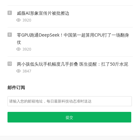
戚薇AI形象宣传片被批擦边
8
3920
零GPU跑通DeepSeek！中国第一超算用CPU打了一场翻身
9
仗
3920
两小孩低头玩手机幅度几乎折叠 医生提醒：扛了50斤水泥
10
3847
邮件订阅