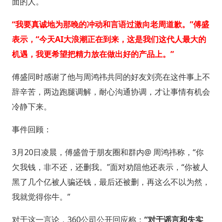
面的人。
“我要真诚地为那晚的冲动和言语过激向老周道歉。”傅盛
表示，“今天AI大浪潮正在到来，这是我们这代人最大的
机遇，我更希望把精力放在做出好的产品上。”
傅盛同时感谢了他与周鸿祎共同的好友刘亮在这件事上不
辞辛苦，两边跑腿调解，耐心沟通协调，才让事情有机会
冷静下来。
事件回顾：
3月20日凌晨，傅盛曾于朋友圈和群内@ 周鸿祎称，“你
欠我钱，非不还，还删我。”面对劝阻他还表示，“你被人
黑了几个亿被人骗还钱，最后还被删，再这么不以为然，
我就觉得你牛。”
对于这一言论，360公司公开回应称：
“对于谣言和失实