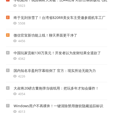
5923
终于见到张雪了！台湾省820RR美女车主受邀参观机车工厂
2
5508
微信官宣新功能上线！聊天界面更干净了
3
4456
中国玩家贡献130万美元！开发者以为发财结果全退款了
4
4342
国内知名非盈利字幕组倒了 官方：现实所迫无能为力
5
4226
大叔将20磅古董炮弹当镇纸用：把玩多年才知会爆炸！
6
4054
Windows用户不再裸奔！一键清除禁用微软隐藏追踪标识
7
4013