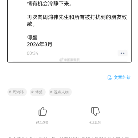
文章纠错
#
周鸿祎
#
傅盛
#
视点人物
好文点赞
水文反对