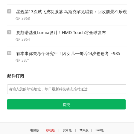
星舰第13次试飞成功溅落 马斯克罕见唱衰：回收前景不乐观
8
3968
复刻诺基亚Lumia设计！HMD Touch将全球发布
9
3964
有本事你去考个研究生！因女儿一句话44岁爸爸考上985
10
3871
邮件订阅
电脑版
|
移动版
|
安卓版
|
苹果版
|
Pad版