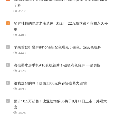
字样
4512
笑容独特的网红老表遗体已找到：22万粉丝账号宣布永久停
3
更
4483
苹果首款折叠屏iPhone新配色曝光：银色、深蓝色现身
4
4443
海信墨水屏手机A10真机首秀！磁吸彩色背屏 一键切换
5
4128
给我送好的啊！价值3300元内存惨遭暴力运输
6
4093
预计10.5万起售！比亚迪海豹06将于8月11日上市：外观大
7
变
4024