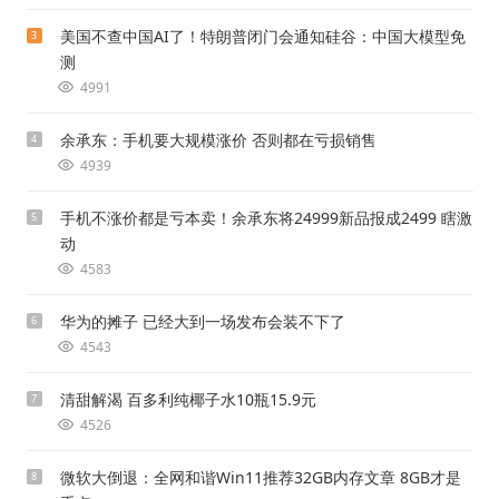
美国不查中国AI了！特朗普闭门会通知硅谷：中国大模型免
3
测
4991
余承东：手机要大规模涨价 否则都在亏损销售
4
4939
手机不涨价都是亏本卖！余承东将24999新品报成2499 瞎激
5
动
4583
华为的摊子 已经大到一场发布会装不下了
6
4543
清甜解渴 百多利纯椰子水10瓶15.9元
7
4526
微软大倒退：全网和谐Win11推荐32GB内存文章 8GB才是
8