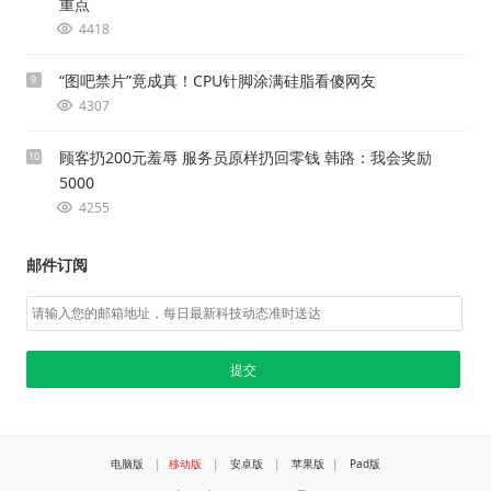
重点
4418
“图吧禁片”竟成真！CPU针脚涂满硅脂看傻网友
9
4307
顾客扔200元羞辱 服务员原样扔回零钱 韩路：我会奖励
10
5000
4255
邮件订阅
电脑版
|
移动版
|
安卓版
|
苹果版
|
Pad版