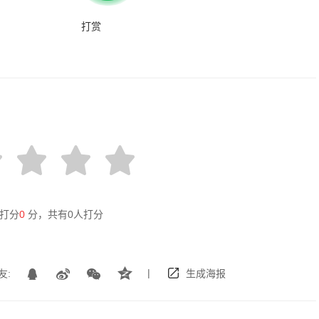
打赏
打分
0
分，共有
0
人打分
|
友:
生成海报