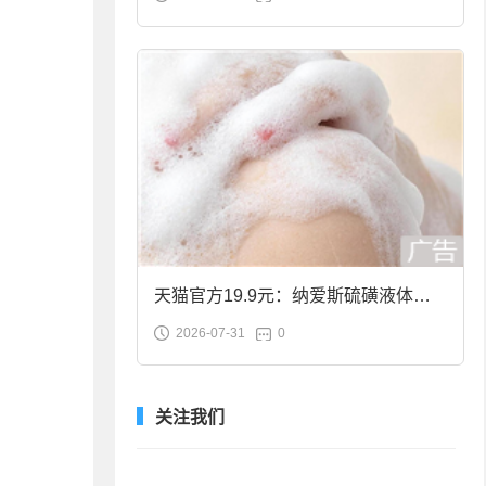
合金筷子大促：19.9元
天猫官方19.9元：纳爱斯硫磺液体香
2026-07-31
0
皂2斤大促
关注我们