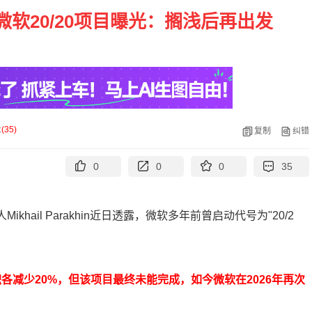
！微软20/20项目曝光：搁浅后再出发
论
(
35
)
复制
纠错
0
0
0
35
ikhail Parakhin近日透露，微软多年前曾启动代号为"20/2
积各减少20%，但该项目最终未能完成，如今微软在2026年再次