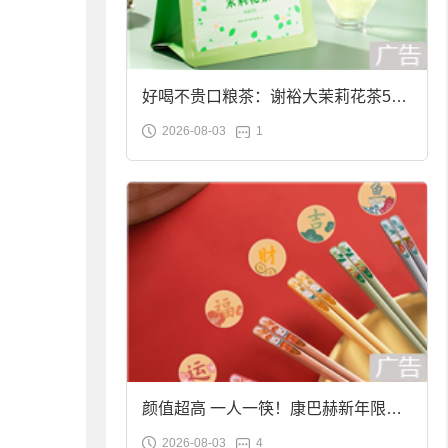
好喝不贵口粮茶：谢裕大茉莉花茶50g
2026-08-03
1
袋装9.9元到手
颜值超高 一人一筷！康巴赫新年限定
2026-08-03
4