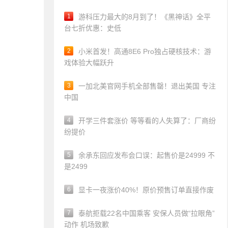
1
游科压力最大的8月到了！《黑神话》全平
台七折优惠：史低
2
小米首发！高通8E6 Pro独占硬核技术：游
戏体验大幅跃升
3
一加北美官网手机全部售罄！退出美国 专注
中国
4
开学三件套涨价 等等看的人失算了：厂商纷
纷提价
5
余承东回应发布会口误：起售价是24999 不
是2499
6
显卡一夜涨价40%！原价预售订单直接作废
7
泰航拒载22名中国乘客 安保人员做“拉眼角”
动作 机场致歉