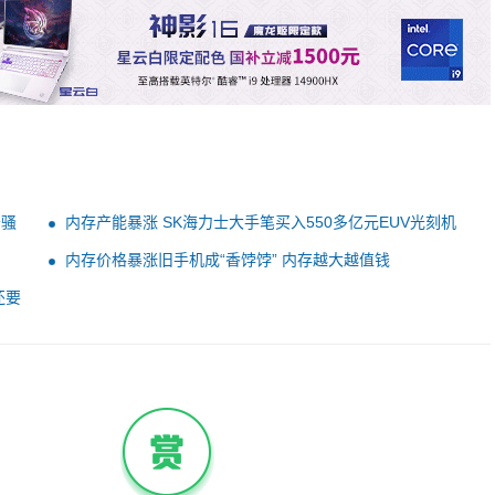
告骚
内存产能暴涨 SK海力士大手笔买入550多亿元EUV光刻机
内存价格暴涨旧手机成“香饽饽” 内存越大越值钱
还要