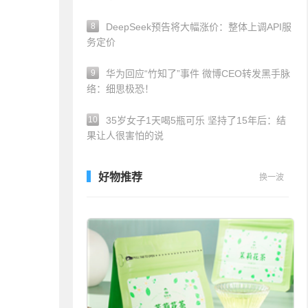
8
DeepSeek预告将大幅涨价：整体上调API服
务定价
9
华为回应“竹知了”事件 微博CEO转发黑手脉
络：细思极恐！
10
35岁女子1天喝5瓶可乐 坚持了15年后：结
果让人很害怕的说
好物推荐
换一波