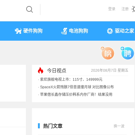
登录
注册
硬件狗狗
电池狗狗
驱动之家
今日视点
2026年08月7日 星期五
·
索尼旗舰电视上市：115寸、149999元
·
SpaceX火箭残骸7倍音速撞月球 对比图像公布
·
苹果借长鑫存储压价韩系内存厂商！结果没用
·
歌手汪峰：公司因AI已从1100人优化到400人
热门文章
换一波