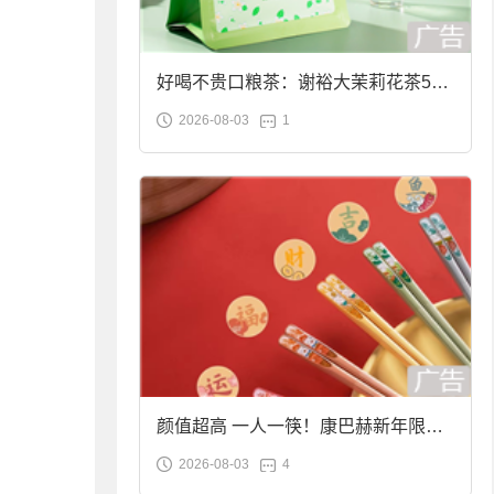
好喝不贵口粮茶：谢裕大茉莉花茶50g
2026-08-03
1
袋装9.9元到手
颜值超高 一人一筷！康巴赫新年限定
2026-08-03
4
合金筷子大促：19.9元