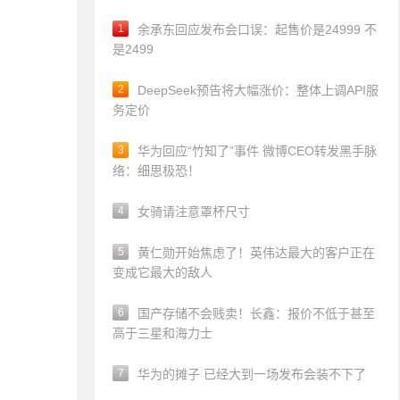
1
余承东回应发布会口误：起售价是24999 不
是2499
2
DeepSeek预告将大幅涨价：整体上调API服
务定价
3
华为回应“竹知了”事件 微博CEO转发黑手脉
络：细思极恐！
4
女骑请注意罩杯尺寸
5
黄仁勋开始焦虑了！英伟达最大的客户正在
变成它最大的敌人
6
国产存储不会贱卖！长鑫：报价不低于甚至
高于三星和海力士
7
华为的摊子 已经大到一场发布会装不下了