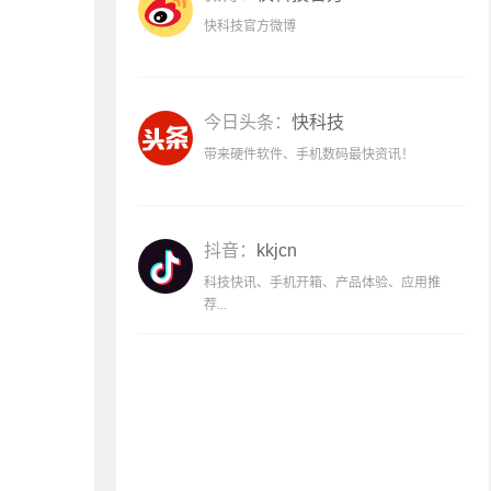
快科技官方微博
今日头条：
快科技
带来硬件软件、手机数码最快资讯！
抖音：
kkjcn
科技快讯、手机开箱、产品体验、应用推
荐...