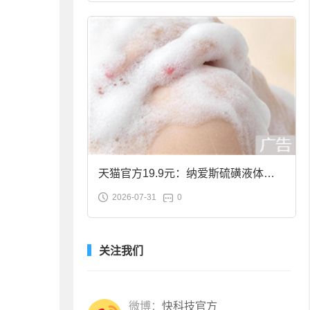
天猫官方19.9元：纳爱斯硫磺液体香
2026-07-31
0
皂2斤大促
关注我们
微博：
快科技官方