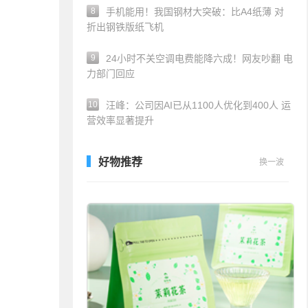
8
手机能用！我国钢材大突破：比A4纸薄 对
折出钢铁版纸飞机
9
24小时不关空调电费能降六成！网友吵翻 电
力部门回应
10
汪峰：公司因AI已从1100人优化到400人 运
营效率显著提升
好物推荐
换一波