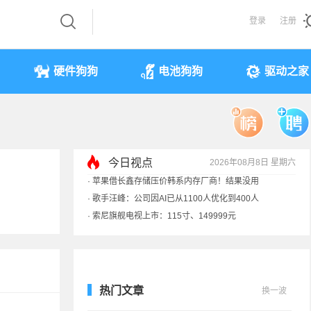
登录
注册
硬件狗狗
电池狗狗
驱动之家
今日视点
2026年08月8日 星期六
·
索尼旗舰电视上市：115寸、149999元
·
SpaceX火箭残骸7倍音速撞月球 对比图像公布
·
苹果借长鑫存储压价韩系内存厂商！结果没用
·
歌手汪峰：公司因AI已从1100人优化到400人
热门文章
换一波