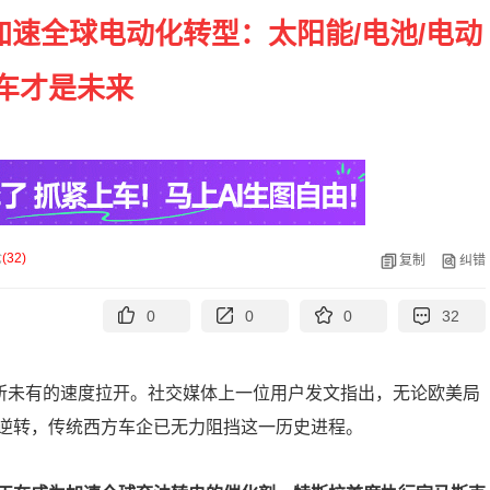
速全球电动化转型：太阳能/电池/电动
车才是未来
论
(
32
)
复制
纠错
0
0
0
32
前所未有的速度拉开。社交媒体上一位用户发文指出，无论欧美局
逆转，传统西方车企已无力阻挡这一历史进程。