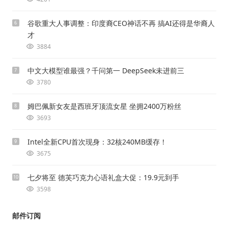
谷歌重大人事调整：印度裔CEO神话不再 搞AI还得是华裔人
6
才
3884
中文大模型谁最强？千问第一 DeepSeek未进前三
7
3780
姆巴佩新女友是西班牙顶流女星 坐拥2400万粉丝
8
3693
Intel全新CPU首次现身：32核240MB缓存！
9
3675
七夕将至 德芙巧克力心语礼盒大促：19.9元到手
10
3598
邮件订阅