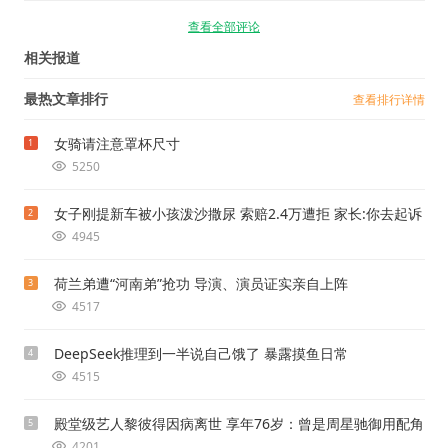
查看全部评论
相关报道
最热文章排行
查看排行详情
女骑请注意罩杯尺寸
1
5250
女子刚提新车被小孩泼沙撒尿 索赔2.4万遭拒 家长:你去起诉
2
4945
荷兰弟遭“河南弟”抢功 导演、演员证实亲自上阵
3
4517
DeepSeek推理到一半说自己饿了 暴露摸鱼日常
4
4515
殿堂级艺人黎彼得因病离世 享年76岁：曾是周星驰御用配角
5
4201