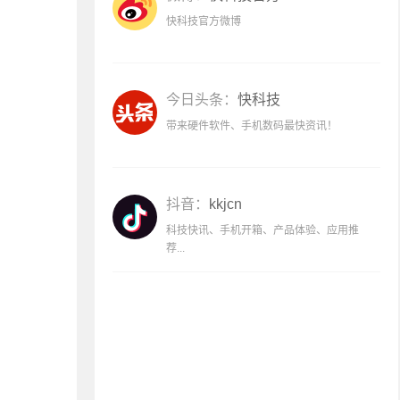
快科技官方微博
今日头条：
快科技
带来硬件软件、手机数码最快资讯！
抖音：
kkjcn
科技快讯、手机开箱、产品体验、应用推
荐...