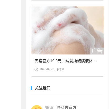
天猫官方19.9元：纳爱斯硫磺液体香
2026-07-31
0
皂2斤大促
关注我们
微博：
快科技官方