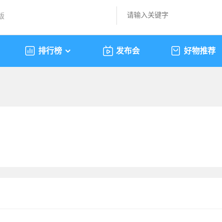
版
排行榜
发布会
好物推荐