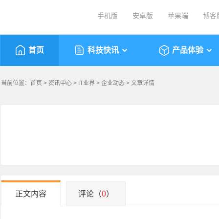
手机版
安卓版
苹果端
博客
首页
科技快讯
产品体验
当前位置：
首页
>
资讯中心
>
IT业界
>
企业动态
> 文章详情
正文内容
评论（
0
）