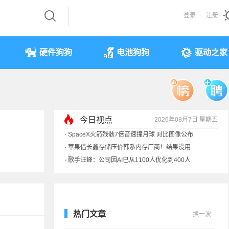
登录
注册
硬件狗狗
电池狗狗
驱动之家
今日视点
2026年08月7日 星期五
·
索尼旗舰电视上市：115寸、149999元
·
SpaceX火箭残骸7倍音速撞月球 对比图像公布
·
苹果借长鑫存储压价韩系内存厂商！结果没用
·
歌手汪峰：公司因AI已从1100人优化到400人
热门文章
换一波