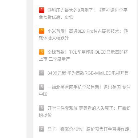
1
游科压力最大的8月到了！《黑神话》全平
台七折优惠：史低
2
小米首发！高通8E6 Pro独占硬核技术：游
戏体验大幅跃升
3
全球首款！TCL华星印刷OLED显示器即将
上市 三季度量产
4
3499元起 华为首款RGB-MiniLED电视开售
5
一加北美官网手机全部售罄！退出美国 专注
中国
6
开学三件套涨价 等等看的人失算了：厂商纷
纷提价
7
显卡一夜涨价40%！原价预售订单直接作废