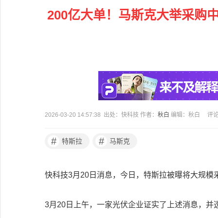
200亿大单！马斯克大举采购
2026-03-20 14:57:38 出处：快科技 作者：
秋白
编辑：秋白
评
#
#
特斯拉
马斯克
快科技3月20日消息，今日，特斯拉被曝将大规模
3月20日上午，一家光伏企业证实了上述消息，