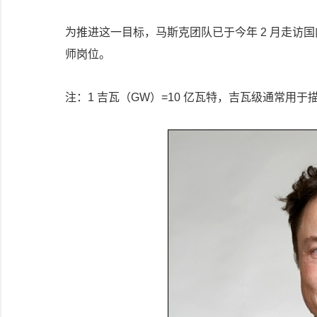
为推进这一目标，马斯克团队已于今年 2 月走访
师岗位。
注：1 吉瓦（GW）=10 亿瓦特，吉瓦级通常用于