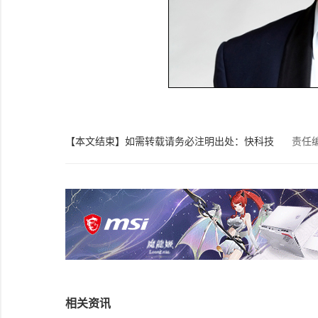
【本文结束】如需转载请务必注明出处：快科技
责任
相关资讯