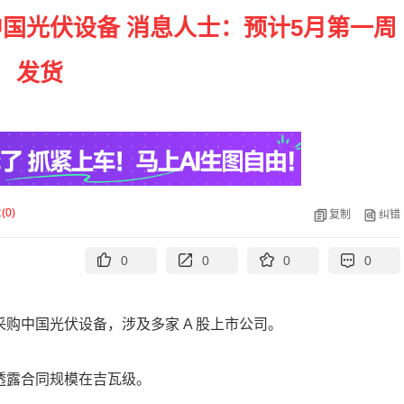
中国光伏设备 消息人士：预计5月第一周
发货
论
(
0
)
复制
纠错
0
0
0
0
采购中国光伏设备，涉及多家 A 股上市公司。
并透露合同规模在吉瓦级。