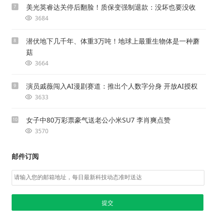
美光英睿达关停后翻脸！质保变强制退款：没坏也要没收
7
3684
潜伏地下几千年、体重3万吨！地球上最重生物体是一种蘑
8
菇
3664
演员戚薇闯入AI漫剧赛道：推出个人数字分身 开放AI授权
9
3633
女子中80万彩票豪气送老公小米SU7 李肖爽点赞
10
3570
邮件订阅