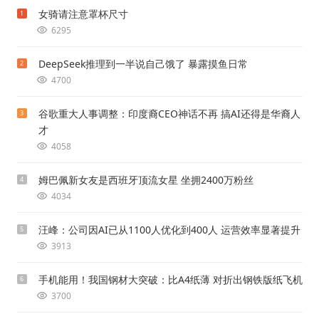
女骑请注意罩杯尺寸
1
6295
DeepSeek推理到一半说自己饿了 暴露摸鱼日常
2
4700
谷歌重大人事调整：印度裔CEO神话不再 搞AI还得是华裔人
3
才
4058
姆巴佩新女友是西班牙顶流女星 坐拥2400万粉丝
4
4034
汪峰：公司因AI已从1100人优化到400人 运营效率显著提升
5
3913
手机能用！我国钢材大突破：比A4纸薄 对折出钢铁版纸飞机
6
3700