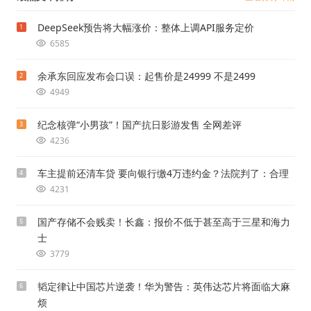
DeepSeek预告将大幅涨价：整体上调API服务定价
1
6585
余承东回应发布会口误：起售价是24999 不是2499
2
4949
纪念核弹“小男孩”！国产抗日影游发售 全网差评
3
4236
车主提前还清车贷 要向银行缴4万违约金？法院判了：合理
4
4231
国产存储不会贱卖！长鑫：报价不低于甚至高于三星和海力
5
士
3779
韬定律让中国芯片逆袭！华为警告：英伟达芯片将面临大麻
6
烦