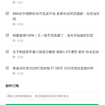
3467
BBA在中国降价30万也卖不动 多家4S店闭店跑路：你买油车
7
吗
3458
销量激增100%！又一抢手货卖爆了：老外开始疯狂扫货
8
3426
女子刚提新车被小孩泼沙撒尿 索赔2.4万遭拒 家长:你去起诉
9
3396
奥迪斥巨资为Q9打造的电子门把手 CEO试驾后直接叫停
10
3226
邮件订阅