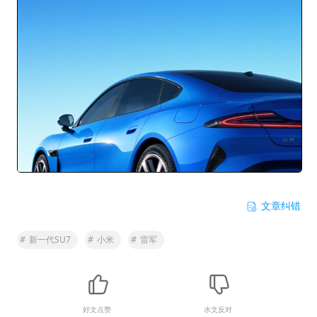
文章纠错
#
新一代SU7
#
小米
#
雷军
好文点赞
水文反对