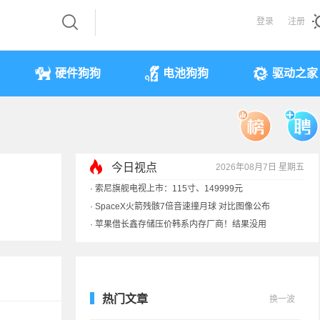
登录
注册
硬件狗狗
电池狗狗
驱动之家
今日视点
2026年08月7日 星期五
·
索尼旗舰电视上市：115寸、149999元
·
SpaceX火箭残骸7倍音速撞月球 对比图像公布
·
苹果借长鑫存储压价韩系内存厂商！结果没用
·
歌手汪峰：公司因AI已从1100人优化到400人
热门文章
换一波