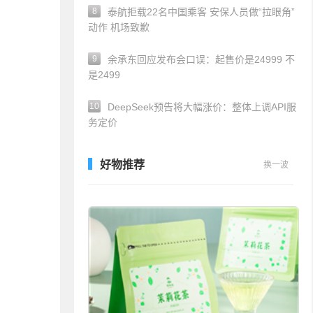
8
泰航拒载22名中国乘客 安保人员做“拉眼角”
动作 机场致歉
9
余承东回应发布会口误：起售价是24999 不
是2499
10
DeepSeek预告将大幅涨价：整体上调API服
务定价
好物推荐
换一波