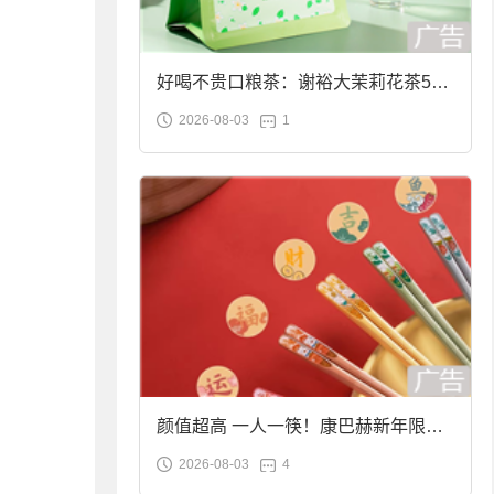
好喝不贵口粮茶：谢裕大茉莉花茶50g
2026-08-03
1
袋装9.9元到手
颜值超高 一人一筷！康巴赫新年限定
2026-08-03
4
合金筷子大促：19.9元