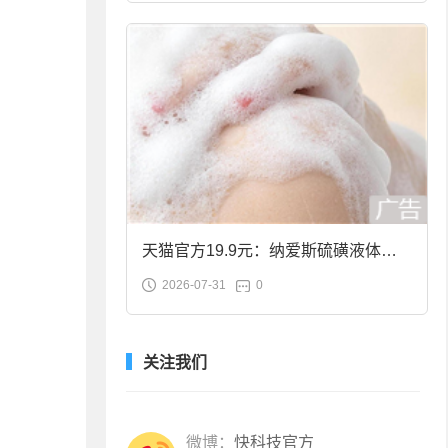
天猫官方19.9元：纳爱斯硫磺液体香
2026-07-31
0
皂2斤大促
关注我们
微博：
快科技官方