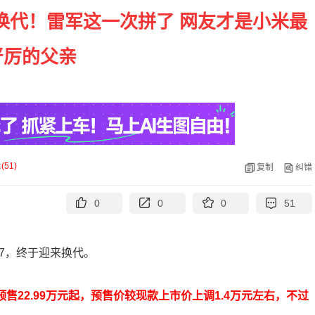
换代！雷军这一次拼了 网友才是小米最
严厉的父亲
论
(
51
)
复制
纠错
0
0
0
51
U7，终于迎来换代。
预售22.99万元起，预售价较现款上市价上调1.4万元左右，不过