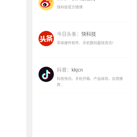
快科技官方微博
今日头条：
快科技
带来硬件软件、手机数码最快资讯！
抖音：
kkjcn
科技快讯、手机开箱、产品体验、应用推
荐...