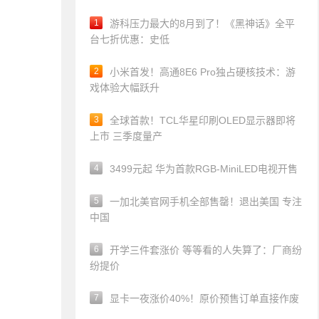
1
游科压力最大的8月到了！《黑神话》全平
台七折优惠：史低
2
小米首发！高通8E6 Pro独占硬核技术：游
戏体验大幅跃升
3
全球首款！TCL华星印刷OLED显示器即将
上市 三季度量产
4
3499元起 华为首款RGB-MiniLED电视开售
5
一加北美官网手机全部售罄！退出美国 专注
中国
6
开学三件套涨价 等等看的人失算了：厂商纷
纷提价
7
显卡一夜涨价40%！原价预售订单直接作废