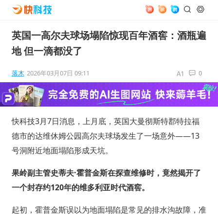
英国一高尔夫球场塌陷惊现百年酒窖：酒瓶遍
地 但一滴都没了
落木
2026年03月07日 09:11
0
快科技3月7日消息，上月底，英国大曼彻斯特郡特拉福
德市的达维休姆公园高尔夫球场发生了一场意外——13
号洞附近地面塌陷形成天坑。
果岭副主管史蒂夫·霍普金斯在探查维修时，竟然揭开了
一个封存约120年的维多利亚时代酒窖。
起初，霍普金斯误以为地面塌陷是常见的排水沟故障，准