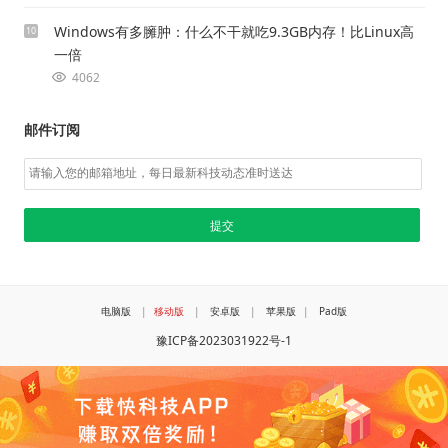
Windows有多臃肿：什么不干就吃9.3GB内存！比Linux高
10
一倍
4062
邮件订阅
电脑版
|
移动版
|
安卓版
|
苹果版
|
Pad版
豫ICP备2023031922号-1