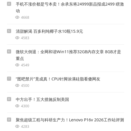
手机不涨价都是亏本卖！余承东将24999新品报成2499 瞎激
4
动
4668
清甜解渴 百多利纯椰子水10瓶15.9元
5
4583
微软大倒退：全网和谐Win11推荐32GB内存文章 8GB才是
6
重点
4549
“图吧禁片”竟成真！CPU针脚涂满硅脂看傻网友
7
4500
中方出手！五大措施反制美国
8
4300
聚焦超级工程与科研生产力！Lenovo P16v 2026工作站评测
9
4283