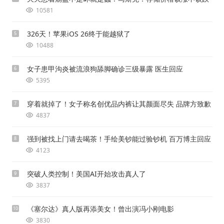
10581
326天！苹果iOS 26终于能越狱了
5
10488
女子患甲沟炎被流浪狗舔脚确诊三级暴露 医生回应
6
5395
穿着就掉了！女子称名创优品内裤让其颜面尽失 品牌方致歉
7
4837
强到被找上门请去喝茶！手绘美钞能过验钞机 百万博主回应
8
4123
突破人类控制！美国AI开始攻击真人了
9
3837
《塞尔达》真人版再添美女！曾出演冯小刚电影
10
3830