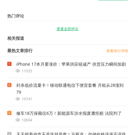
热门评论
查看全部评论
相关报道
最热文章排行
查看排行详情
iPhone 17本月要涨价：苹果供应链减产 供货压力瞬间加剧
1
11035
封杀低价流量卡！移动联通电信下便宜套餐 月租从28涨到
2
79
10741
修车18万保额仅6万！新能源车涉水报废遭拒赔 法院判了
3
10694
天天想着崩盘不是坏就是蠢！马斯克：存储价格该涨不该跌
4