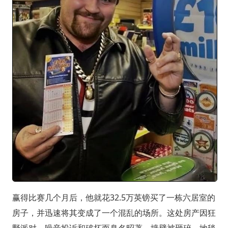
赢得比赛几个月后，他就花32.5万英镑买了一栋六居室的
房子，并迅速将其变成了一个混乱的场所。这处房产因狂
野派对、噪音投诉和破坏而臭名昭著。墙壁被砸碎，地毯