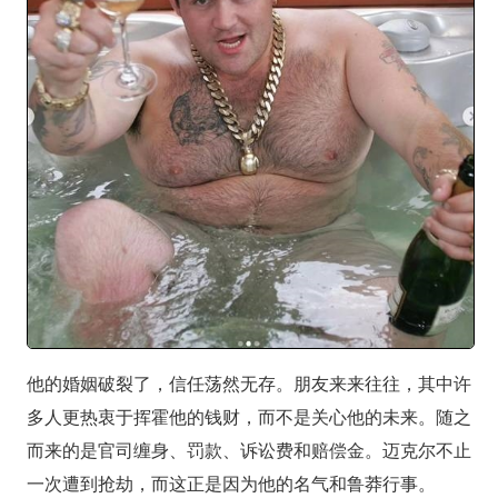
他的婚姻破裂了，信任荡然无存。朋友来来往往，其中许
多人更热衷于挥霍他的钱财，而不是关心他的未来。随之
而来的是官司缠身、罚款、诉讼费和赔偿金。迈克尔不止
一次遭到抢劫，而这正是因为他的名气和鲁莽行事。