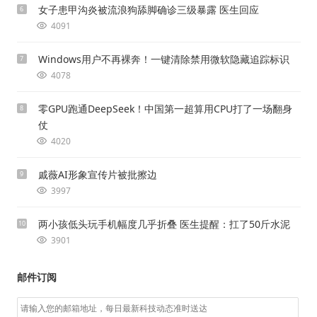
女子患甲沟炎被流浪狗舔脚确诊三级暴露 医生回应
6
4091
Windows用户不再裸奔！一键清除禁用微软隐藏追踪标识
7
4078
零GPU跑通DeepSeek！中国第一超算用CPU打了一场翻身
8
仗
4020
戚薇AI形象宣传片被批擦边
9
3997
两小孩低头玩手机幅度几乎折叠 医生提醒：扛了50斤水泥
10
3901
邮件订阅