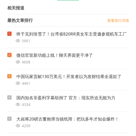
相关报道
最热文章排行
查看排行详情
终于见到张雪了！台湾省820RR美女车主受邀参观机车工厂
1
5661
微信官宣新功能上线！聊天界面更干净了
2
4608
中国玩家贡献130万美元！开发者以为发财结果全退款了
3
4461
国内知名非盈利字幕组倒了 官方：现实所迫无能为力
4
4334
大叔将20磅古董炮弹当镇纸用：把玩多年才知会爆炸！
5
4209