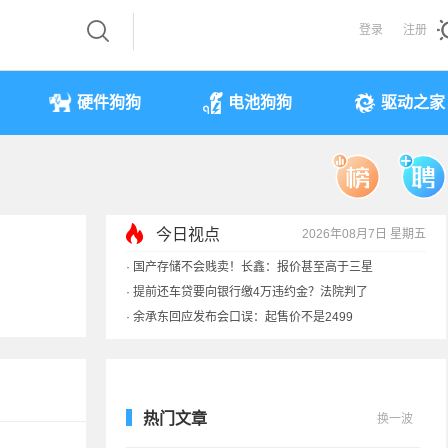
登录
注册
硬件狗狗
电池狗狗
驱动之家
今日视点
2026年08月7日 星期五
·
余承东回应发布会口误：起售价不是2499
·
奥迪斥巨资打造的电子门把手 CEO试驾后叫停
·
国产存储不会贱卖！长鑫：报价甚至高于三星
·
提前还车贷要向银行缴4万违约金？法院判了
热门文章
换一波