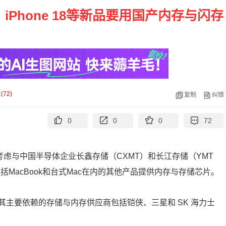
Phone 18等新品要用国产内存与闪存
论
(
72
)
复制
纠错
0
0
0
72
考虑与中国半导体企业长鑫存储（CXMT）和长江存储（YMT
包括MacBook和台式Mac在内的其他产品提供内存与存储芯片。
主要依赖的存储与内存供应商包括铠侠、三星和 SK 海力士