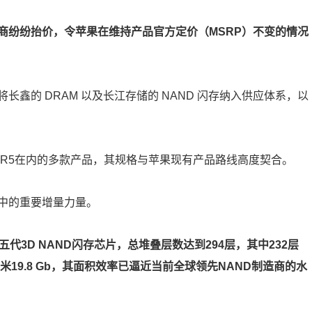
商纷纷抬价，令苹果在维持产品官方定价（MSRP）不变的情况
鑫的 DRAM 以及长江存储的 NAND 闪存纳入供应体系，以
DDR5在内的多款产品，其规格与苹果现有产品路线高度契合。
中的重要增量力量。
第五代3D NAND闪存芯片，总堆叠层数达到294层，其中232层
19.8 Gb，其面积效率已逼近当前全球领先NAND制造商的水