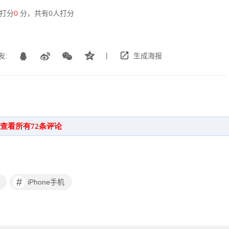
打分
0
分，共有
0
人打分
|
友:
生成海报
#
iPhone手机