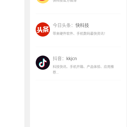
快科技官方微博
今日头条：
快科技
带来硬件软件、手机数码最快资讯！
抖音：
kkjcn
科技快讯、手机开箱、产品体验、应用推
荐...