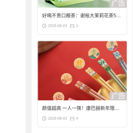
好喝不贵口粮茶：谢裕大茉莉花茶50g
2026-08-03
1
袋装9.9元到手
颜值超高 一人一筷！康巴赫新年限定
2026-08-03
4
合金筷子大促：19.9元