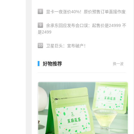
8
显卡一夜涨价40%！原价预售订单直接作废
9
余承东回应发布会口误：起售价是24999 不
是2499
10
卫星巨头：宣布破产！
好物推荐
换一波