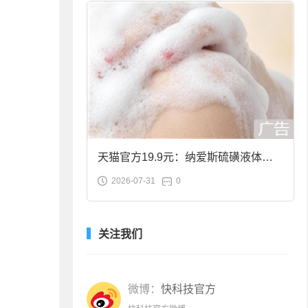
天猫官方19.9元：纳爱斯硫磺液体香
2026-07-31
0
皂2斤大促
关注我们
微博：
快科技官方