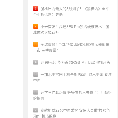
1
游科压力最大的8月到了！《黑神话》全平
台七折优惠：史低
2
小米首发！高通8E6 Pro独占硬核技术：游
戏体验大幅跃升
3
全球首款！TCL华星印刷OLED显示器即将
上市 三季度量产
4
3499元起 华为首款RGB-MiniLED电视开售
5
一加北美官网手机全部售罄！退出美国 专注
中国
6
开学三件套涨价 等等看的人失算了：厂商纷
纷提价
7
泰航拒载22名中国乘客 安保人员做“拉眼角”
动作 机场致歉