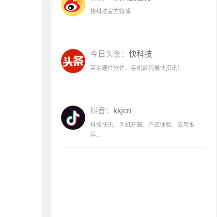
快科技官方微博
今日头条：
快科技
带来硬件软件、手机数码最快资讯！
抖音：
kkjcn
科技快讯、手机开箱、产品体验、应用推
荐...