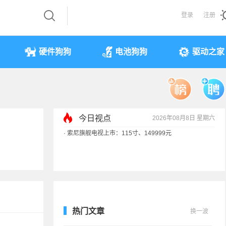
登录
注册
硬件狗狗
电池狗狗
驱动之家
今日视点
2026年08月8日 星期六
·
索尼旗舰电视上市：115寸、149999元
·
SpaceX火箭残骸7倍音速撞月球 对比图像公布
·
苹果借长鑫存储压价韩系内存厂商！结果没用
·
歌手汪峰：公司因AI已从1100人优化到400人
热门文章
换一波