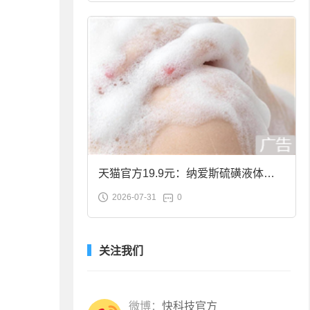
天猫官方19.9元：纳爱斯硫磺液体香
2026-07-31
0
皂2斤大促
关注我们
微博：
快科技官方