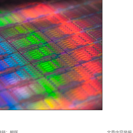
编辑：朝晖
文章内容举报