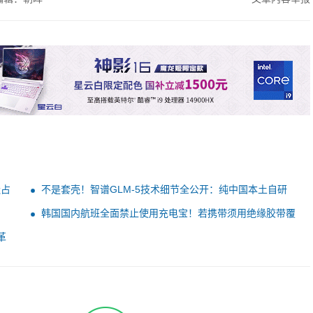
造占
不是套壳！智谱GLM-5技术细节全公开：纯中国本土自研
已适配华为等7大国产芯片
韩国国内航班全面禁止使用充电宝！若携带须用绝缘胶带覆
盖
革