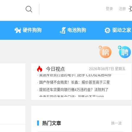
登录
注册
硬件狗狗
电池狗狗
驱动之家
今日视点
2026年08月7日 星期五
·
余承东回应发布会口误：起售价不是2499
·
奥迪斥巨资打造的电子门把手 CEO试驾后叫停
·
国产存储不会贱卖！长鑫：报价甚至高于三星
·
提前还车贷要向银行缴4万违约金？法院判了
热门文章
换一波