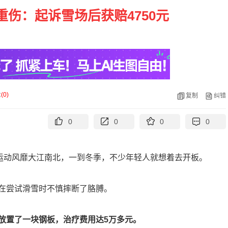
伤：起诉雪场后获赔4750元
论
(
0
)
复制
纠错
0
0
0
0
雪运动风靡大江南北，一到冬季，不少年轻人就想着去开板。
在尝试滑雪时不慎摔断了胳膊。
放置了一块钢板，治疗费用达5万多元。