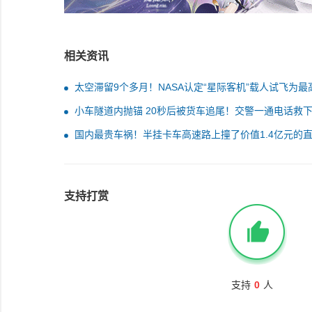
相关资讯
太空滞留9个多月！NASA认定“星际客机”载人试飞为最
级事故
小车隧道内抛锚 20秒后被货车追尾！交警一通电话救
个人
国内最贵车祸！半挂卡车高速路上撞了价值1.4亿元的
机
支持打赏
支持
0
人