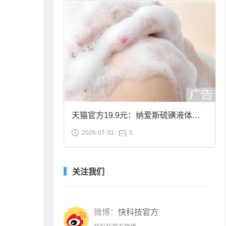
天猫官方19.9元：纳爱斯硫磺液体香
2026-07-31
0
皂2斤大促
关注我们
微博：
快科技官方