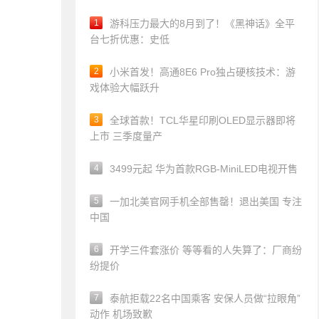
1
游科压力最大的8月到了！《黑神话》全平
台七折优惠：史低
2
小米首发！高通8E6 Pro独占硬核技术：游
戏体验大幅跃升
3
全球首款！TCL华星印刷OLED显示器即将
上市 三季度量产
4
3499元起 华为首款RGB-MiniLED电视开售
5
一加北美官网手机全部售罄！退出美国 专注
中国
6
开学三件套涨价 等等看的人失算了：厂商纷
纷提价
7
泰航拒载22名中国乘客 安保人员做“拉眼角”
动作 机场致歉