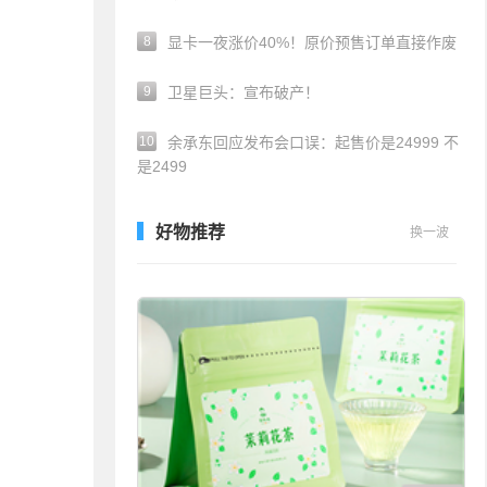
8
显卡一夜涨价40%！原价预售订单直接作废
9
卫星巨头：宣布破产！
10
余承东回应发布会口误：起售价是24999 不
是2499
好物推荐
换一波