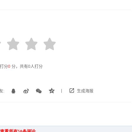
打分
0
分，共有
0
人打分
|
友:
生成海报