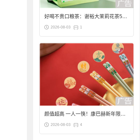
好喝不贵口粮茶：谢裕大茉莉花茶50g
2026-08-03
1
袋装9.9元到手
颜值超高 一人一筷！康巴赫新年限定
2026-08-03
4
合金筷子大促：19.9元