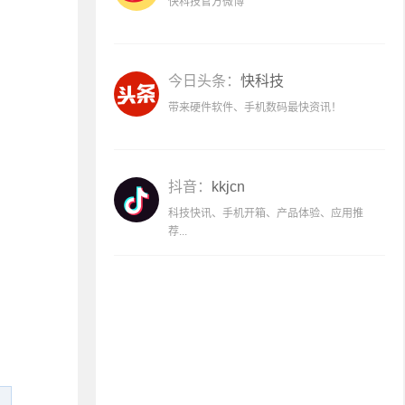
快科技官方微博
今日头条：
快科技
带来硬件软件、手机数码最快资讯！
抖音：
kkjcn
科技快讯、手机开箱、产品体验、应用推
荐...