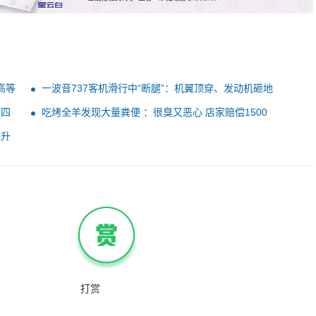
高等
一波音737客机滑行中“断腿”：机翼顶穿、发动机砸地
下四
吃烤全羊发现大量粪便 ：很臭又恶心 店家赔偿1500
直升
打赏