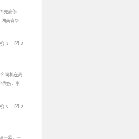
面兜底修
，湖南省华
3
3
一名司机在高
轻微伤，事
0
0
惊魂一幕，一