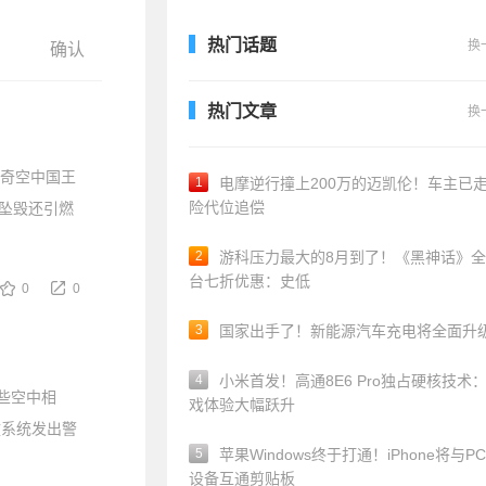
热门话题
换
热门文章
换
比奇空中国王
1
电摩逆行撞上200万的迈凯伦！车主已
险代位追偿
机坠毁还引燃
2
游科压力最大的8月到了！《黑神话》
台七折优惠：史低
0
0
3
国家出手了！新能源汽车充电将全面升
4
小米首发！高通8E6 Pro独占硬核技术
险些空中相
戏体验大幅跃升
撞系统发出警
5
苹果Windows终于打通！iPhone将与P
设备互通剪贴板