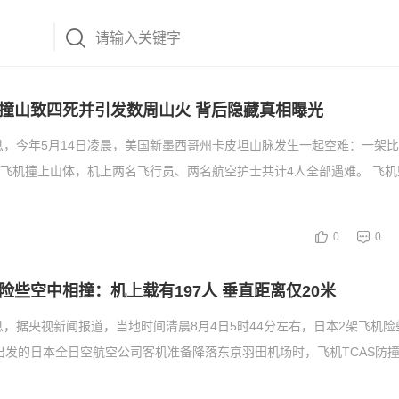
撞山致四死并引发数周山火 背后隐藏真相曝光
息，今年5月14日凌晨，美国新墨西哥州卡皮坦山脉发生一起空难：一架
运飞机撞上山体，机上两名飞行员、两名航空护士共计4人全部遇难。 飞
0
0
险些空中相撞：机上载有197人 垂直距离仅20米
息，据央视新闻报道，当地时间清晨8月4日5时44分左右，日本2架飞机
出发的日本全日空航空公司客机准备降落东京羽田机场时，飞机TCAS防