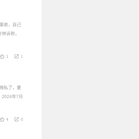
事故，自己
齐林诉称，
1
1
悔私了，要
024年7月
4
0