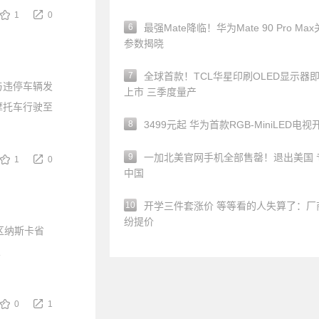
1
0
6
最强Mate降临！华为Mate 90 Pro Ma
参数揭晓
7
全球首款！TCL华星印刷OLED显示器
与违停车辆发
上市 三季度量产
摩托车行驶至
8
3499元起 华为首款RGB-MiniLED电视
9
一加北美官网手机全部售罄！退出美国 
1
0
中国
10
开学三件套涨价 等等看的人失算了：厂
纷提价
区纳斯卡省
从
0
1