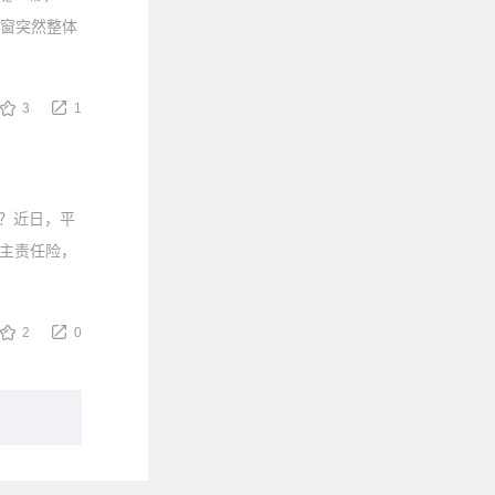
舷窗突然整体
3
1
？近日，平
雇主责任险，
2
0