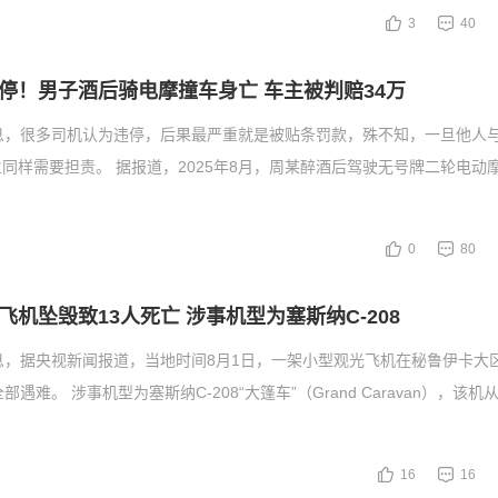
3
40
停！男子酒后骑电摩撞车身亡 车主被判赔34万
息，很多司机认为违停，后果最严重就是被贴条罚款，殊不知，一旦他人
同样需要担责。 据报道，2025年8月，周某醉酒后驾驶无号牌二轮电动
0
80
机坠毁致13人死亡 涉事机型为塞斯纳C-208
息，据央视新闻报道，当地时间8月1日，一架小型观光飞机在秘鲁伊卡大
遇难。 涉事机型为塞斯纳C-208“大篷车”（Grand Caravan），该机
16
16