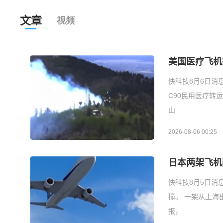
文章
视频
美国医疗飞机
快科技8月6日消
C90民用医疗转
山
2026-08-06 00:25
日本两架飞机
快科技8月5日消
撞。 一架从上海
报，