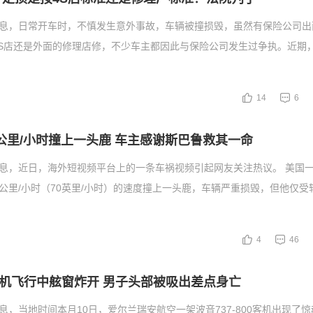
消息，日常开车时，不慎发生意外事故，车辆被撞损毁，虽然有保险公司出
4S店还是外面的修理店修，不少车主都因此与保险公司发生过争执。近期
14
6
2公里/小时撞上一头鹿 车主感谢斯巴鲁救其一命
消息，近日，海外短视频平台上的一条车祸视频引起网友关注热议。 美国
2公里/小时（70英里/小时）的速度撞上一头鹿，车辆严重损毁，但他仅受
4
46
机飞行中舷窗炸开 男子头部被吸出差点身亡
消息，当地时间本月10日，爱尔兰瑞安航空一架波音737-800客机出现了