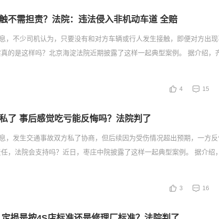
触不需担责？法院：违法侵入非机动车道 全赔
消息，不少司机认为，只要没有和对方车辆或行人发生接触，即便对方出现
实真的是这样吗？北京海淀法院近期披露了这样一起典型案例。 据介绍，
4
15
私了 事后感觉吃亏能反悔吗？法院判了
消息，发生交通事故双方私了协商，但后续因为受伤情况超出预期，一方反
任，法院会支持吗？近日，枣庄中院披露了这样一起典型案例。 据介绍，2
3
16
 定损是按4S店标准还是修理厂标准？法院判了