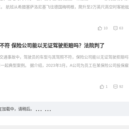
。 航班从希腊塞萨洛尼基飞往德国梅明根，爬升至2万英尺高空时客舱
10
63
不符 保险公司能以无证驾驶拒赔吗？法院判了
，交通事故中，驾驶员的车型与其驾照不符，保险公司能以无证驾驶拒赔吗
一起典型案例。 据介绍，2023年3月，A公司为员工在某保险公司投保
1
92
在加载中，请稍后。