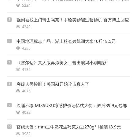
5224
强到被找上门请去喝茶！手绘美钞能过验钞机 百万博主回应
5
4342
中国地理标志产品：湖上粮仓兴凯湖大米10斤18.5元
6
4235
《塞尔达》真人版再添美女！曾出演冯小刚电影
7
4139
突破人类控制！美国AI开始攻击真人了
8
4076
久睡不塌 MISSUKU凉感护颈记忆枕大促：券后39.9元包邮
9
4032
官旗大促：mm豆牛奶花生巧克力豆270g*1桶装18.9元
10
3982