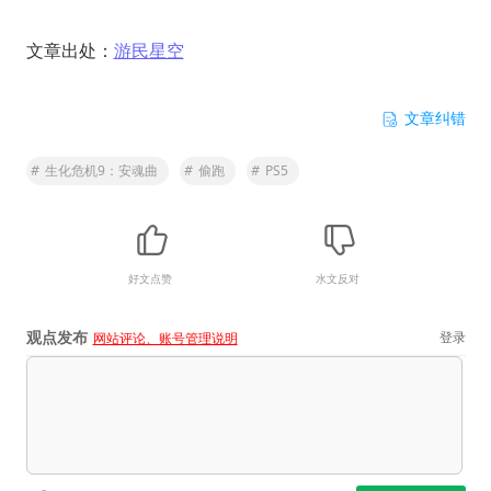
文章出处：
游民星空
文章纠错
#
生化危机9：安魂曲
#
偷跑
#
PS5
好文点赞
水文反对
观点发布
登录
网站评论、账号管理说明