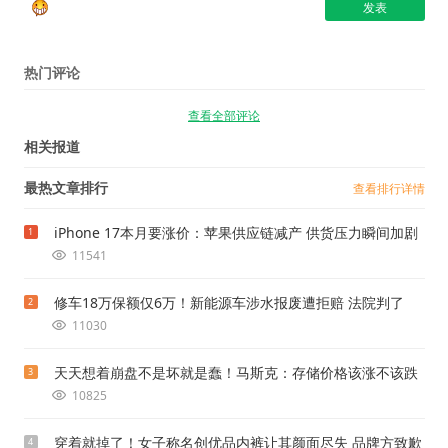
热门评论
查看全部评论
相关报道
最热文章排行
查看排行详情
iPhone 17本月要涨价：苹果供应链减产 供货压力瞬间加剧
1
11541
修车18万保额仅6万！新能源车涉水报废遭拒赔 法院判了
2
11030
天天想着崩盘不是坏就是蠢！马斯克：存储价格该涨不该跌
3
10825
穿着就掉了！女子称名创优品内裤让其颜面尽失 品牌方致歉
4