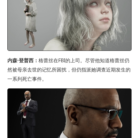
内森·登普西：
格蕾丝在FBI的上司。尽管他知道格蕾丝仍
然被母亲去世的记忆所困扰，但仍指派她调查近期发生的
一系列死亡事件。