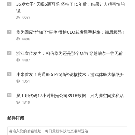
35岁女子1天喝5瓶可乐 坚持了15年后：结果让人很害怕的
6
说
6593
华为回应“竹知了”事件 微博CEO转发黑手脉络：细思极恐！
7
4496
浙江宣传发声：相信华为还是那个华为 穿越嘈杂一往无前！
8
4487
小米首发！高通8E6 Pro独占硬核技术：游戏体验大幅跃升
9
4351
员工用代码17小时删光公司89TB数据：只为腾空间接私活
10
4319
邮件订阅