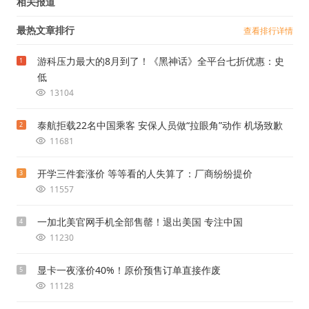
相关报道
最热文章排行
查看排行详情
游科压力最大的8月到了！《黑神话》全平台七折优惠：史
1
低
13104
泰航拒载22名中国乘客 安保人员做“拉眼角”动作 机场致歉
2
11681
开学三件套涨价 等等看的人失算了：厂商纷纷提价
3
11557
一加北美官网手机全部售罄！退出美国 专注中国
4
11230
显卡一夜涨价40%！原价预售订单直接作废
5
11128