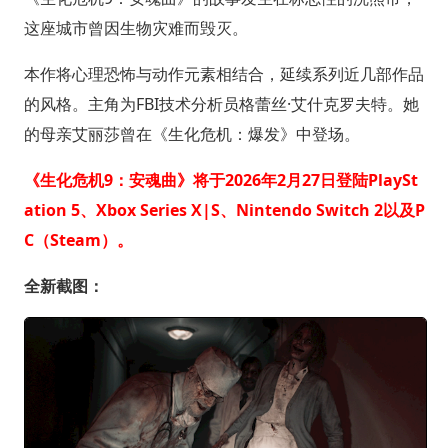
这座城市曾因生物灾难而毁灭。
本作将心理恐怖与动作元素相结合，延续系列近几部作品
的风格。主角为FBI技术分析员格蕾丝·艾什克罗夫特。她
的母亲艾丽莎曾在《生化危机：爆发》中登场。
《生化危机9：安魂曲》将于2026年2月27日登陆PlaySt
ation 5、Xbox Series X|S、Nintendo Switch 2以及P
C（Steam）。
全新截图：