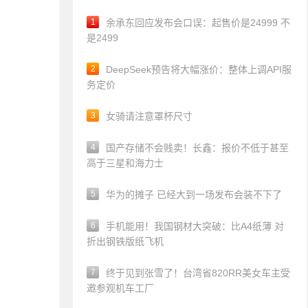
1
余承东回应发布会口误：起售价是24999 不
是2499
2
DeepSeek预告将大幅涨价：整体上调API服
务定价
3
女骑请注意罩杯尺寸
4
国产存储不会贱卖！长鑫：报价不低于甚至
高于三星和海力士
5
华为的摊子 已经大到一场发布会装不下了
6
手机能用！我国钢材大突破：比A4纸薄 对
折出钢铁版纸飞机
7
终于见到张雪了！台湾省820RR美女车主受
邀参观机车工厂