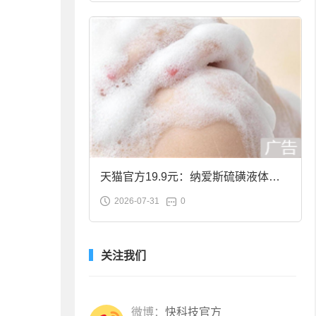
天猫官方19.9元：纳爱斯硫磺液体香
2026-07-31
0
皂2斤大促
关注我们
微博：
快科技官方