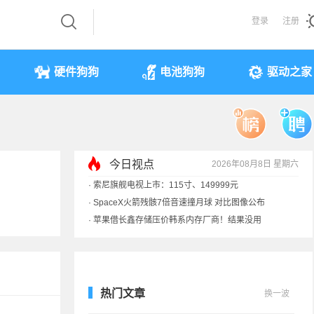
登录
注册
硬件狗狗
电池狗狗
驱动之家
今日视点
2026年08月8日 星期六
·
索尼旗舰电视上市：115寸、149999元
·
SpaceX火箭残骸7倍音速撞月球 对比图像公布
·
苹果借长鑫存储压价韩系内存厂商！结果没用
·
歌手汪峰：公司因AI已从1100人优化到400人
热门文章
换一波