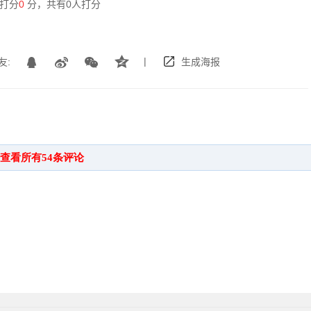
打分
0
分，共有
0
人打分
|
友:
生成海报