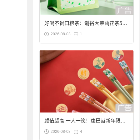
好喝不贵口粮茶：谢裕大茉莉花茶50g
2026-08-03
1
袋装9.9元到手
颜值超高 一人一筷！康巴赫新年限定
2026-08-03
4
合金筷子大促：19.9元