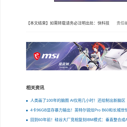
【本文结束】如需转载请务必注明出处：快科技
责任
相关资讯
人类画了100年的脑图 AI仅用几小时！还绘制出新脑区
4卡96GB显存暴力输出！英特尔锐炫Pro B60和长城世恒
AIGC工作站评测：可满足千人同时在线聊天
回到60年前！硅谷大厂竞相复刻IBM模式：垂直整合成A
弈终极答案