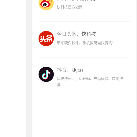
快科技官方微博
今日头条：
快科技
带来硬件软件、手机数码最快资讯！
抖音：
kkjcn
科技快讯、手机开箱、产品体验、应用推
荐...