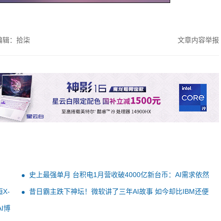
编辑：拾柒
文章内容举报
史上最强单月 台积电1月营收破4000亿新台币：AI需求依然
暴涨
X-
昔日霸主跌下神坛！微软讲了三年AI故事 如今却比IBM还便
宜
I博