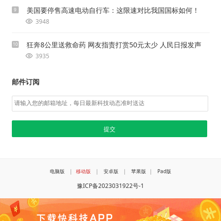
美国要停售高速电动自行车：这限速对比我国国标如何！
9
3948
狂奔8公里送救命药 网友指责打赏50元太少 人民日报发声
10
3935
邮件订阅
电脑版
|
移动版
|
安卓版
|
苹果版
|
Pad版
豫ICP备2023031922号-1