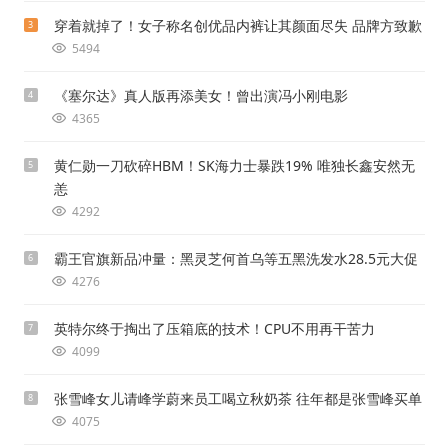
穿着就掉了！女子称名创优品内裤让其颜面尽失 品牌方致歉
3
5494
《塞尔达》真人版再添美女！曾出演冯小刚电影
4
4365
黄仁勋一刀砍碎HBM！SK海力士暴跌19% 唯独长鑫安然无
5
恙
4292
霸王官旗新品冲量：黑灵芝何首乌等五黑洗发水28.5元大促
6
4276
英特尔终于掏出了压箱底的技术！CPU不用再干苦力
7
4099
张雪峰女儿请峰学蔚来员工喝立秋奶茶 往年都是张雪峰买单
8
4075