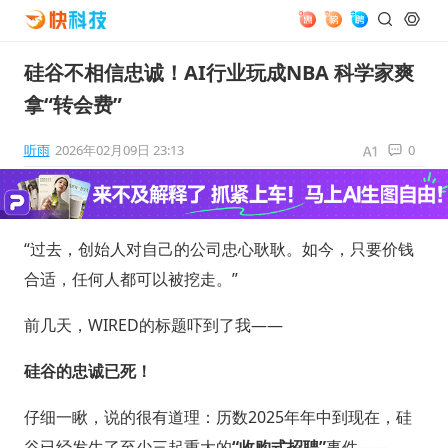
硅谷不相信忠诚！AI行业玩成NBA 科学家爽
拿“转会费”
听雨
2026年02月09日 23:13
0
“过去，创始人对自己的公司忠心耿耿。如今，只要价钱
合适，任何人都可以被挖走。”
前几天，WIRED的标题吓到了我——
硅谷的忠诚已死！
仔细一瞅，说的很有道理：历数2025年年中到现在，硅
谷已经发生了至少三起重大的
“收购式招聘”
事件——