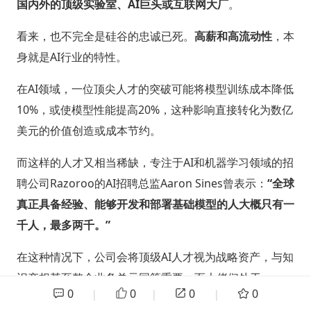
国内外的顶级实验室、AI巨头或互联网大厂
。
看来，也不完全是硅谷的忠诚已死。
高薪和高流动性
，本
身就是AI行业的特性。
在AI领域，一位顶尖人才的突破可能将模型训练成本降低
10%，或使模型性能提高20%，这种影响直接转化为数亿
美元的价值创造或成本节约。
而这样的人才又相当稀缺，专注于AI和机器学习领域的招
聘公司Razoroo的AI招聘总监Aaron Sines曾表示：
“全球
真正具备经验、能够开发和部署基础模型的人大概只有一
千人，最多两千。”
在这种情况下，公司会将顶级AI人才视为战略资产，与知
识产权甚至整个业务单元同等重要；而大佬们处于一
0
0
0
0
|
|
|
个
“哪哪都能赚钱”的买方市场
中，他们的反复横跳似乎也