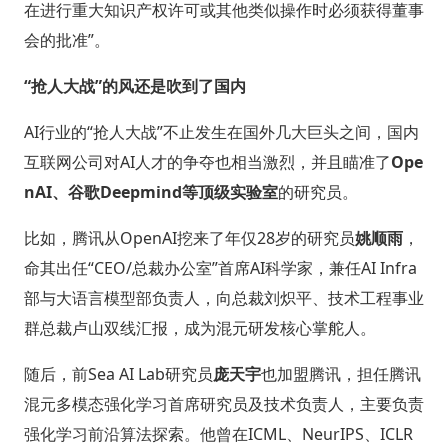
在进行重大知识产权许可或其他类似操作时必须获得董事
会的批准”。
“抢人大战”的风还是吹到了国内
AI行业的“抢人大战”不止发生在国外几大巨头之间，国内
互联网公司对AI人才的争夺也相当激烈，并且瞄准了
Ope
nAI、谷歌Deepmind等顶级实验室
的研究员。
比如，腾讯从OpenAI挖来了年仅28岁的研究员
姚顺雨
，
命其出任“CEO/总裁办公室”首席AI科学家，兼任AI Infra
部与大语言模型部负责人，向总裁刘炽平、技术工程事业
群总裁卢山双线汇报，成为混元研发核心掌舵人。
随后，前Sea AI Lab研究员
庞天宇
也加盟腾讯，担任腾讯
混元多模态强化学习首席研究员及技术负责人，主要负责
强化学习前沿算法探索。他曾在ICML、NeurIPS、ICLR