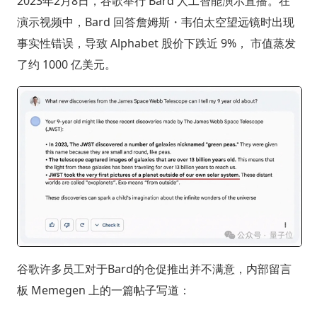
2023年2月8日，谷歌举行 Bard 人工智能演示直播。在
演示视频中，Bard 回答詹姆斯・韦伯太空望远镜时出现
事实性错误，导致 Alphabet 股价下跌近 9%， 市值蒸发
了约 1000 亿美元。
谷歌许多员工对于Bard的仓促推出并不满意，内部留言
板 Memegen 上的一篇帖子写道：