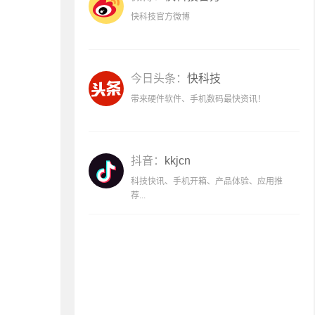
快科技官方微博
今日头条：
快科技
带来硬件软件、手机数码最快资讯！
抖音：
kkjcn
科技快讯、手机开箱、产品体验、应用推
荐...