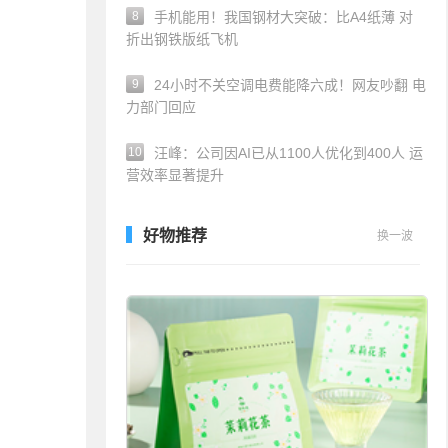
8
手机能用！我国钢材大突破：比A4纸薄 对
折出钢铁版纸飞机
9
24小时不关空调电费能降六成！网友吵翻 电
力部门回应
10
汪峰：公司因AI已从1100人优化到400人 运
营效率显著提升
好物推荐
换一波