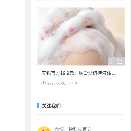
天猫官方19.9元：纳爱斯硫磺液体香
2026-07-31
0
皂2斤大促
关注我们
微博：
快科技官方