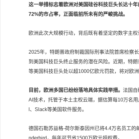
这一举措标志着欧洲对美国硅谷科技巨头长达十年
72%的市占率，正面临前所未有的严峻挑战。
欧洲此次大规模行动，背后既有着坚定的数字主权
2025年，特朗普政府制裁国际刑事法院首席检察
到美国科技巨头终止服务的潜在风险。近期，特朗
等美国科技巨头处以超1000亿欧元罚款，将对欧
目前，欧洲多国已纷纷落地具体实践举措。
法国自
AI技术，托管于本土主权云端，据估算每10万名用
l、Slack等美国软件服务。
德国石勒苏益格-荷尔斯泰因州已将4.4万名员工的邮箱系
nderbird，每年可节省1500万欧元授权费。