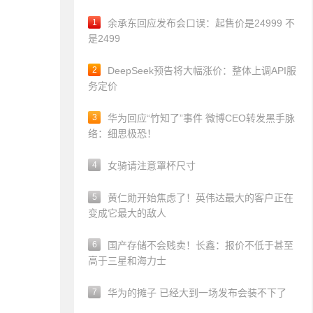
1
余承东回应发布会口误：起售价是24999 不
是2499
2
DeepSeek预告将大幅涨价：整体上调API服
务定价
3
华为回应“竹知了”事件 微博CEO转发黑手脉
络：细思极恐！
4
女骑请注意罩杯尺寸
5
黄仁勋开始焦虑了！英伟达最大的客户正在
变成它最大的敌人
6
国产存储不会贱卖！长鑫：报价不低于甚至
高于三星和海力士
7
华为的摊子 已经大到一场发布会装不下了