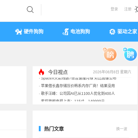
登录
注册
硬件狗狗
电池狗狗
驱动之家
今日视点
2026年08月8日 星期六
·
索尼旗舰电视上市：115寸、149999元
·
SpaceX火箭残骸7倍音速撞月球 对比图像公布
·
苹果借长鑫存储压价韩系内存厂商！结果没用
·
歌手汪峰：公司因AI已从1100人优化到400人
热门文章
换一波