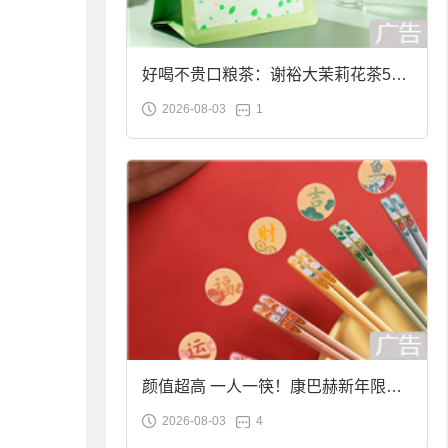
好喝不贵口粮茶：谢裕大茉莉花茶50g
2026-08-03
1
袋装9.9元到手
颜值超高 一人一筷！康巴赫新年限定
2026-08-03
4
合金筷子大促：19.9元