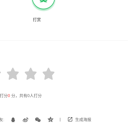
打赏
打分
0
分，共有
0
人打分
|
友:
生成海报