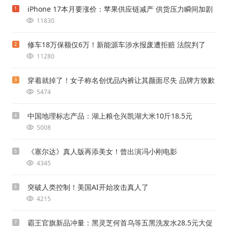
iPhone 17本月要涨价：苹果供应链减产 供货压力瞬间加剧
1
11830
修车18万保额仅6万！新能源车涉水报废遭拒赔 法院判了
2
11280
穿着就掉了！女子称名创优品内裤让其颜面尽失 品牌方致歉
3
5474
中国地理标志产品：湖上粮仓兴凯湖大米10斤18.5元
4
5008
《塞尔达》真人版再添美女！曾出演冯小刚电影
5
4345
突破人类控制！美国AI开始攻击真人了
6
4215
霸王官旗新品冲量：黑灵芝何首乌等五黑洗发水28.5元大促
7