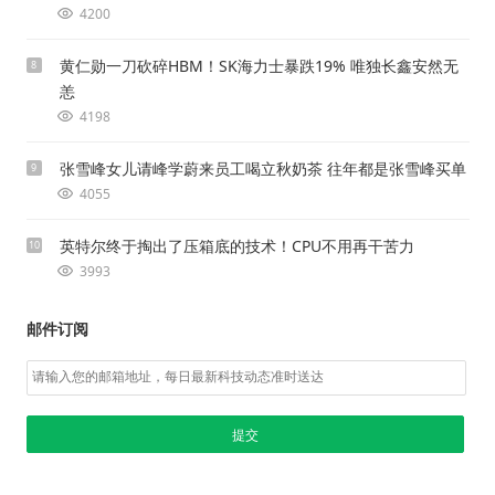
4200
黄仁勋一刀砍碎HBM！SK海力士暴跌19% 唯独长鑫安然无
8
恙
4198
张雪峰女儿请峰学蔚来员工喝立秋奶茶 往年都是张雪峰买单
9
4055
英特尔终于掏出了压箱底的技术！CPU不用再干苦力
10
3993
邮件订阅