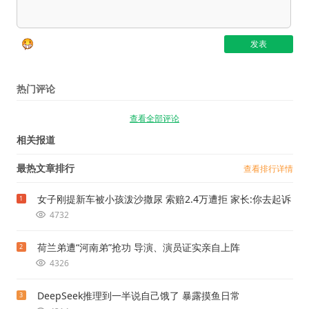
热门评论
查看全部评论
相关报道
最热文章排行
查看排行详情
女子刚提新车被小孩泼沙撒尿 索赔2.4万遭拒 家长:你去起诉
1
4732
荷兰弟遭“河南弟”抢功 导演、演员证实亲自上阵
2
4326
DeepSeek推理到一半说自己饿了 暴露摸鱼日常
3