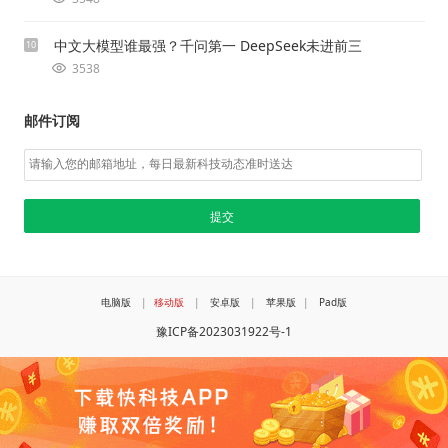
中文大模型谁最强？千问第一 DeepSeek未进前三
10
3538
邮件订阅
电脑版
|
移动版
|
安卓版
|
苹果版
|
Pad版
豫ICP备2023031922号-1