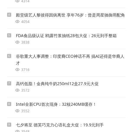
4314
殿堂级艺人黎彼得因病离世 享年76岁：曾是周星驰御用配角
4
4054
FDA食品级认证 鸥露竹浆抽纸28包大促：26元到手整箱
5
3838
谷歌重大人事调整：印度裔CEO神话不再 搞AI还得是华裔人
6
才
3716
高钙低脂！金典纯牛奶250ml12盒27.9元大促
7
3572
Intel全新CPU首次现身：32核240MB缓存！
8
3552
七夕将至 德芙巧克力心语礼盒大促：19.9元到手
9
3548