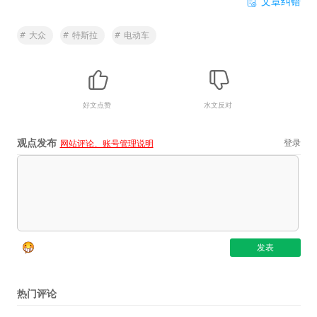
文章纠错
#
大众
#
特斯拉
#
电动车
好文点赞
水文反对
观点发布
登录
网站评论、账号管理说明
热门评论