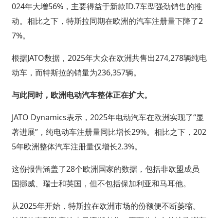
024年大增56%，主要得益于新款ID.7车型强劲销售的推
动。相比之下，特斯拉同期在欧洲的汽车注册量下降了2
7%。
根据JATO数据，2025年大众在欧洲共售出274,278辆纯电
动车，而特斯拉的销量为236,357辆。
与此同时，欧洲电动汽车整体正在扩大。
JATO Dynamics表示，2025年电动汽车在欧洲实现了“显
著进展”，纯电动车注册量同比增长29%。相比之下，202
5年欧洲整体汽车注册量仅增长2.3%。
这份报告涵盖了28个欧洲国家的数据，包括非欧盟成员
国挪威、瑞士和英国，但不包括保加利亚和马耳他。
从2025年开始，特斯拉在欧洲市场的份额便不断萎缩。