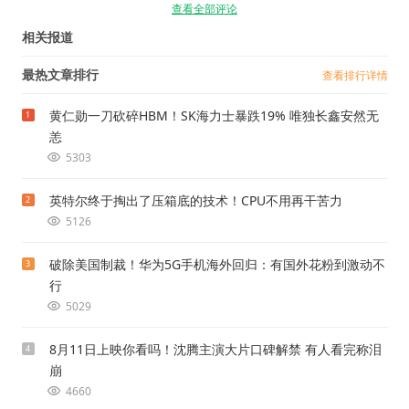
查看全部评论
相关报道
最热文章排行
查看排行详情
黄仁勋一刀砍碎HBM！SK海力士暴跌19% 唯独长鑫安然无
1
恙
5303
英特尔终于掏出了压箱底的技术！CPU不用再干苦力
2
5126
破除美国制裁！华为5G手机海外回归：有国外花粉到激动不
3
行
5029
8月11日上映你看吗！沈腾主演大片口碑解禁 有人看完称泪
4
崩
4660