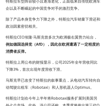
特斯拉车型阵容较小且逐渐老化，正面临来自传统欧洲车
企以及不断崛起的中国竞争对手的激烈竞争。
除了产品本身竞争力下降之外，特斯拉汽车销量下滑还和
政治因素密切相关。
特斯拉CEO埃隆·马斯克曾多次为欧洲极右翼势力站台，
例如德国选择党（AfD），因此在欧洲遭遇了一定程度的
消费者反弹。
特斯拉上周公布的财报显示，公司2025年全年营收同比
下降3%，首次出现年度营收下滑。
马斯克早已改变了特斯拉的叙事重点，从电动汽车转向自
动驾驶出租车（Robotaxi）和人形机器人Optimus。
特斯拉计划在今年上半年将Robotaxi服务扩展到美国另
外七个市场。此外，该公司还称，本季度将推出第三代O