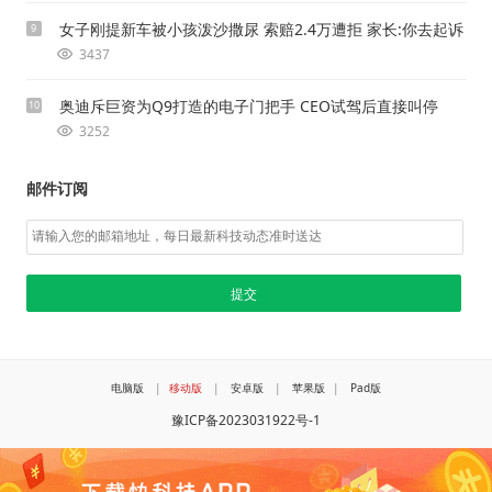
女子刚提新车被小孩泼沙撒尿 索赔2.4万遭拒 家长:你去起诉
9
3437
奥迪斥巨资为Q9打造的电子门把手 CEO试驾后直接叫停
10
3252
邮件订阅
电脑版
|
移动版
|
安卓版
|
苹果版
|
Pad版
豫ICP备2023031922号-1