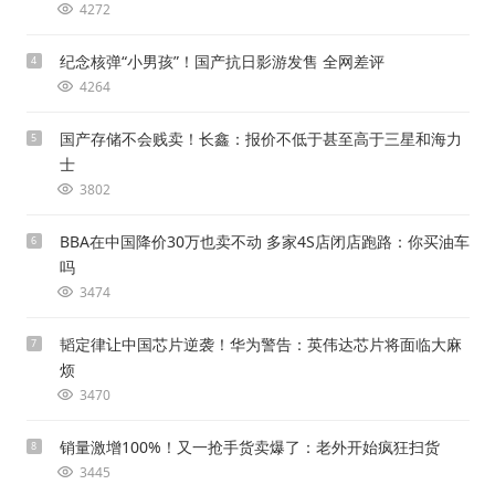
4272
纪念核弹“小男孩”！国产抗日影游发售 全网差评
4
4264
国产存储不会贱卖！长鑫：报价不低于甚至高于三星和海力
5
士
3802
BBA在中国降价30万也卖不动 多家4S店闭店跑路：你买油车
6
吗
3474
韬定律让中国芯片逆袭！华为警告：英伟达芯片将面临大麻
7
烦
3470
销量激增100%！又一抢手货卖爆了：老外开始疯狂扫货
8
3445