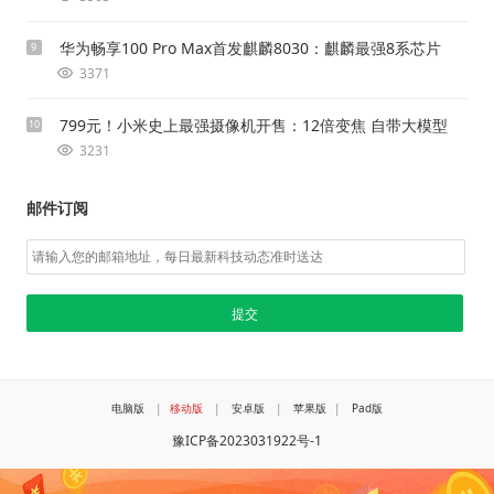
华为畅享100 Pro Max首发麒麟8030：麒麟最强8系芯片
9
3371
799元！小米史上最强摄像机开售：12倍变焦 自带大模型
10
3231
邮件订阅
电脑版
|
移动版
|
安卓版
|
苹果版
|
Pad版
豫ICP备2023031922号-1