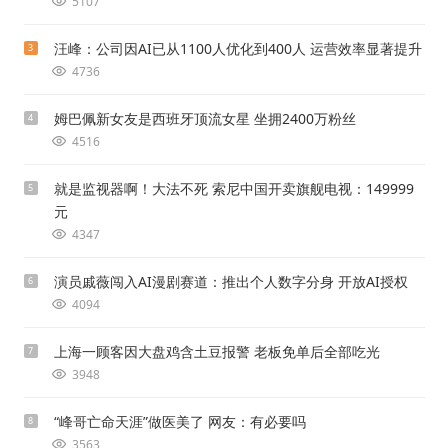
5107
汪峰：公司因AI已从1100人优化到400人 运营效率显著提升
3
4736
姆巴佩新女友是西班牙顶流女星 坐拥2400万粉丝
4
4516
就是监视器啊！大法不死 索尼中国开卖旗舰电视：149999
5
元
4347
演员戚薇闯入AI漫剧赛道：推出个人数字分身 开放AI授权
6
4094
上海一顾客因大盘鸡含土豆报警 老板免单后全部吃光
7
3948
“峰哥亡命天涯”做医美了 网友：有必要吗
8
3563