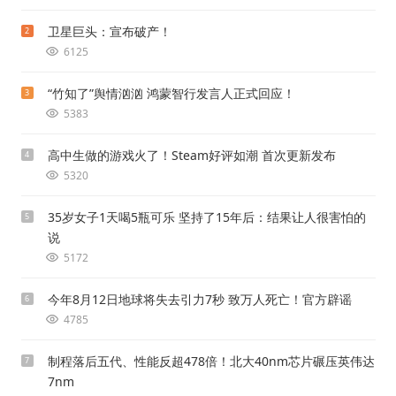
卫星巨头：宣布破产！
2
6125
“竹知了”舆情汹汹 鸿蒙智行发言人正式回应！
3
5383
高中生做的游戏火了！Steam好评如潮 首次更新发布
4
5320
35岁女子1天喝5瓶可乐 坚持了15年后：结果让人很害怕的
5
说
5172
今年8月12日地球将失去引力7秒 致万人死亡！官方辟谣
6
4785
制程落后五代、性能反超478倍！北大40nm芯片碾压英伟达
7
7nm