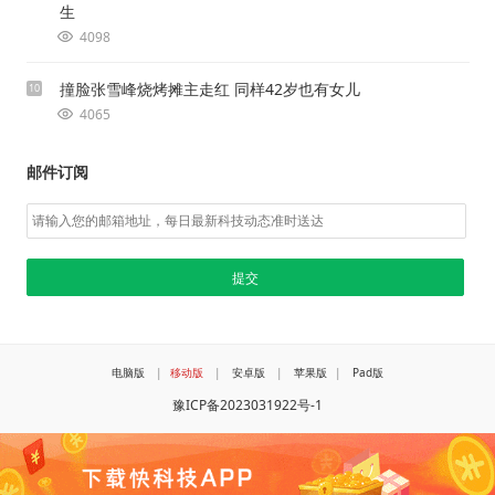
生
4098
撞脸张雪峰烧烤摊主走红 同样42岁也有女儿
10
4065
邮件订阅
电脑版
|
移动版
|
安卓版
|
苹果版
|
Pad版
豫ICP备2023031922号-1