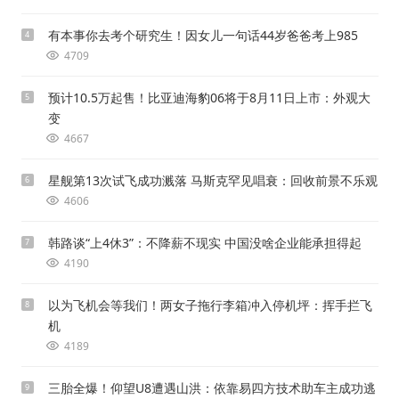
有本事你去考个研究生！因女儿一句话44岁爸爸考上985
4
4709
预计10.5万起售！比亚迪海豹06将于8月11日上市：外观大
5
变
4667
星舰第13次试飞成功溅落 马斯克罕见唱衰：回收前景不乐观
6
4606
韩路谈“上4休3”：不降薪不现实 中国没啥企业能承担得起
7
4190
以为飞机会等我们！两女子拖行李箱冲入停机坪：挥手拦飞
8
机
4189
三胎全爆！仰望U8遭遇山洪：依靠易四方技术助车主成功逃
9