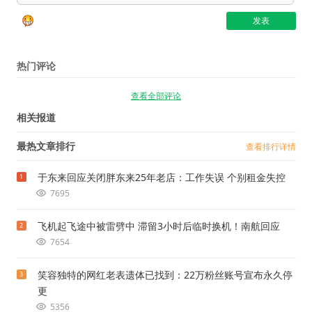
热门评论
查看全部评论
相关报道
最热文章排行
查看排行详情
于东来回应关闭胖东来25年老店：工作失误 个别租金失控
1
7695
飞机起飞途中被雷劈中 滞留3小时后临时换机！南航回应
2
7654
笑容独特的网红老表遗体已找到：22万粉丝账号宣布永久停
3
更
5356