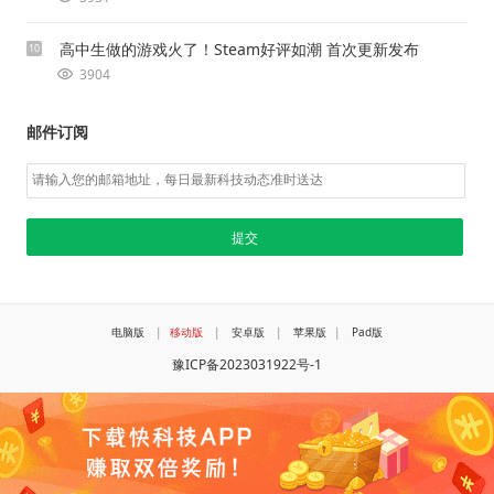
高中生做的游戏火了！Steam好评如潮 首次更新发布
10
3904
邮件订阅
电脑版
|
移动版
|
安卓版
|
苹果版
|
Pad版
豫ICP备2023031922号-1