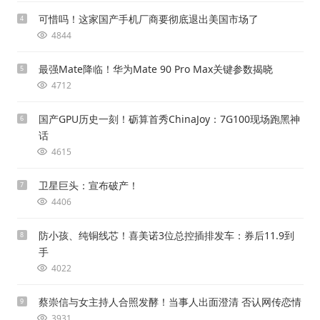
可惜吗！这家国产手机厂商要彻底退出美国市场了
4
4844
最强Mate降临！华为Mate 90 Pro Max关键参数揭晓
5
4712
国产GPU历史一刻！砺算首秀ChinaJoy：7G100现场跑黑神
6
话
4615
卫星巨头：宣布破产！
7
4406
防小孩、纯铜线芯！喜美诺3位总控插排发车：券后11.9到
8
手
4022
蔡崇信与女主持人合照发酵！当事人出面澄清 否认网传恋情
9
3931