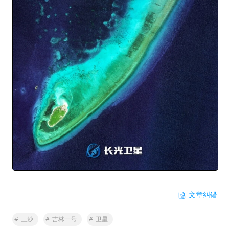
文章纠错
#
三沙
#
吉林一号
#
卫星