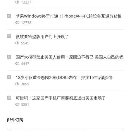
13237
苹果Windows终于打通！iPhone将与PC跨设备互通剪贴板
6
12738
微软要给盗版用户们上强度了
7
5545
国产大模型禁止美国人使用：原因迫不得已 美国人自己的锅
8
4447
18岁小伙重金怒囤20根DDR5内存！押注15年后翻5倍
9
3899
可惜吗！这家国产手机厂商要彻底退出美国市场了
10
3881
邮件订阅