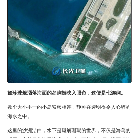
如珍珠般洒落海面的岛屿链映入眼帘，这便是七连屿。
数个大小不一的小岛紧密相连，静卧在透明得令人心醉的
海水之中。
这里的沙洲洁白，水下是斑斓珊瑚的世界，不仅是海鸟的