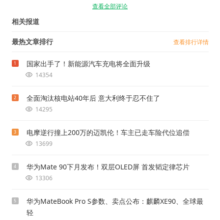
查看全部评论
相关报道
最热文章排行
查看排行详情
国家出手了！新能源汽车充电将全面升级
1
14354
全面淘汰核电站40年后 意大利终于忍不住了
2
14295
电摩逆行撞上200万的迈凯伦！车主已走车险代位追偿
3
13699
华为Mate 90下月发布！双层OLED屏 首发韬定律芯片
4
13306
华为MateBook Pro S参数、卖点公布：麒麟XE90、全球最
5
轻