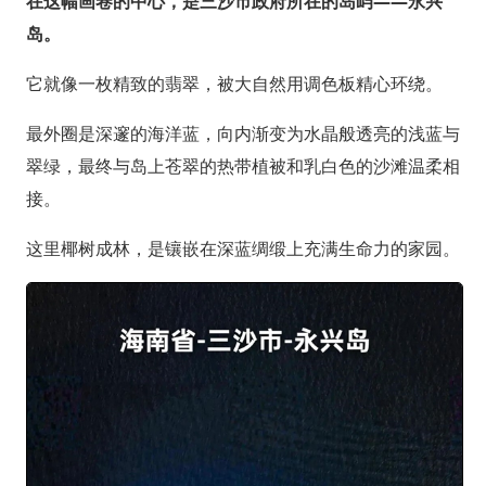
在这幅画卷的中心，是三沙市政府所在的岛屿——永兴
岛。
它就像一枚精致的翡翠，被大自然用调色板精心环绕。
最外圈是深邃的海洋蓝，向内渐变为水晶般透亮的浅蓝与
翠绿，最终与岛上苍翠的热带植被和乳白色的沙滩温柔相
接。
这里椰树成林，是镶嵌在深蓝绸缎上充满生命力的家园。