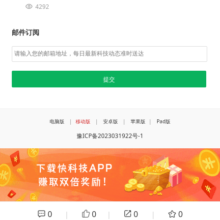
4292
邮件订阅
电脑版
|
移动版
|
安卓版
|
苹果版
|
Pad版
豫ICP备2023031922号-1
0
0
0
0
|
|
|