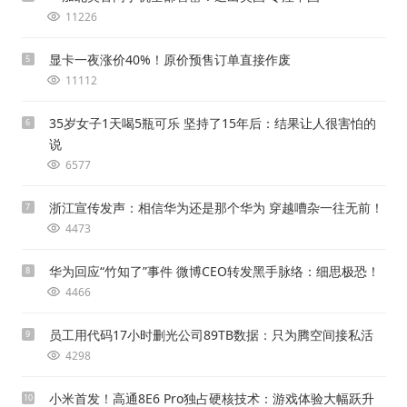
11226
显卡一夜涨价40%！原价预售订单直接作废
5
11112
35岁女子1天喝5瓶可乐 坚持了15年后：结果让人很害怕的
6
说
6577
浙江宣传发声：相信华为还是那个华为 穿越嘈杂一往无前！
7
4473
华为回应“竹知了”事件 微博CEO转发黑手脉络：细思极恐！
8
4466
员工用代码17小时删光公司89TB数据：只为腾空间接私活
9
4298
小米首发！高通8E6 Pro独占硬核技术：游戏体验大幅跃升
10