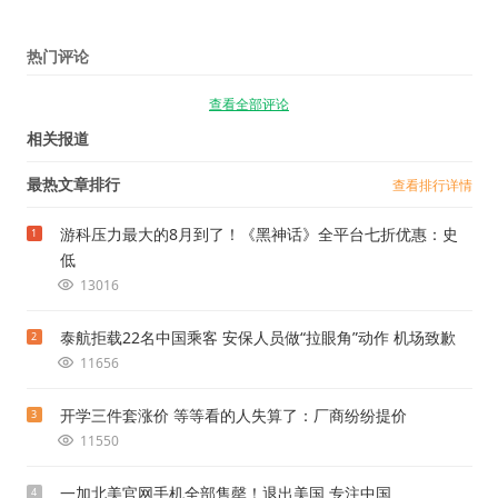
热门评论
查看全部评论
相关报道
最热文章排行
查看排行详情
游科压力最大的8月到了！《黑神话》全平台七折优惠：史
1
低
13016
泰航拒载22名中国乘客 安保人员做“拉眼角”动作 机场致歉
2
11656
开学三件套涨价 等等看的人失算了：厂商纷纷提价
3
11550
一加北美官网手机全部售罄！退出美国 专注中国
4