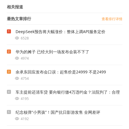
相关报道
最热文章排行
查看排行详情
DeepSeek预告将大幅涨价：整体上调API服务定价
1
6528
华为的摊子 已经大到一场发布会装不下了
2
4974
余承东回应发布会口误：起售价是24999 不是2499
3
4754
车主提前还清车贷 要向银行缴4万违约金？法院判了：合理
4
4195
纪念核弹“小男孩”！国产抗日影游发售 全网差评
5
4192