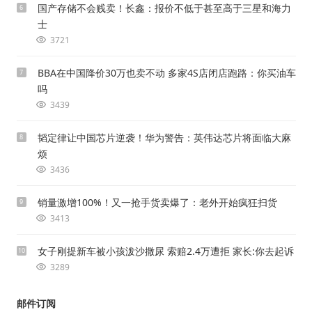
国产存储不会贱卖！长鑫：报价不低于甚至高于三星和海力
6
士
3721
BBA在中国降价30万也卖不动 多家4S店闭店跑路：你买油车
7
吗
3439
韬定律让中国芯片逆袭！华为警告：英伟达芯片将面临大麻
8
烦
3436
销量激增100%！又一抢手货卖爆了：老外开始疯狂扫货
9
3413
女子刚提新车被小孩泼沙撒尿 索赔2.4万遭拒 家长:你去起诉
10
3289
邮件订阅