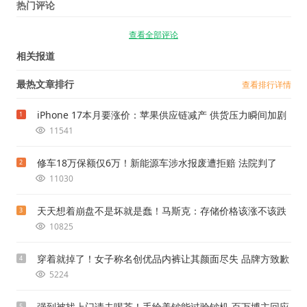
热门评论
查看全部评论
相关报道
最热文章排行
查看排行详情
iPhone 17本月要涨价：苹果供应链减产 供货压力瞬间加剧
1
11541
修车18万保额仅6万！新能源车涉水报废遭拒赔 法院判了
2
11030
天天想着崩盘不是坏就是蠢！马斯克：存储价格该涨不该跌
3
10825
穿着就掉了！女子称名创优品内裤让其颜面尽失 品牌方致歉
4
5224
强到被找上门请去喝茶！手绘美钞能过验钞机 百万博主回应
5