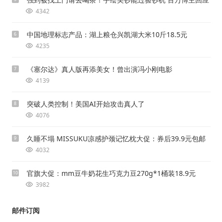
4342
中国地理标志产品：湖上粮仓兴凯湖大米10斤18.5元
6
4235
《塞尔达》真人版再添美女！曾出演冯小刚电影
7
4139
突破人类控制！美国AI开始攻击真人了
8
4076
久睡不塌 MISSUKU凉感护颈记忆枕大促：券后39.9元包邮
9
4032
官旗大促：mm豆牛奶花生巧克力豆270g*1桶装18.9元
10
3982
邮件订阅